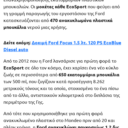
μπουκαλιών. Οι
μοκέτες κάθε EcoSport
που φεύγει από
τη γραμμή παραγωγής του εργοστάσιου της Ford
κατασκευάζονται από
470 ανακυκλωμένα πλαστικά
μπουκάλια
νερού μιας χρήσης.
Δείτε ακόμη:
Δοκιμή Ford Focus 1.5 λτ. 120 PS EcoBlue
Diesel auto
Από το 2012 που η Ford λανσάρισε για πρώτη φορά το
EcoSport
σε όλο τον κόσμο, έχει χαρίσει ένα νέο κύκλο
ζωής σε περισσότερα από
650 εκατομμύρια μπουκάλια
των 500 ml, που ζυγίζουν κατά προσέγγιση 8.262
μετρικούς τόνους και τα οποία, στοιχισμένα το ένα πίσω
από το άλλο, αντιστοιχούν χιλιομετρικά στο διπλάσια της
περιμέτρου της Γης.
Από τότε που χρησιμοποιήθηκε για πρώτη φορά
ανακυκλωμένο πλαστικό στο Mondeo πριν από 20 και
πλέον χρόνια, η
Ford ανακυκλώνει παγκοσμίως 1,2 δις