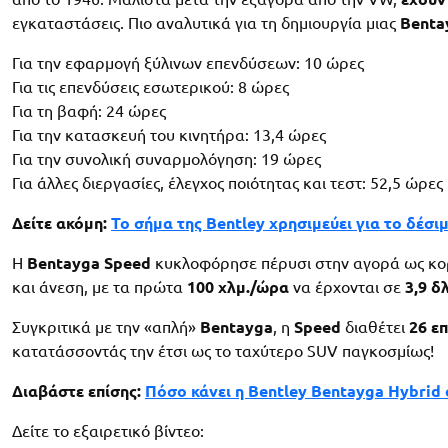
εγκαταστάσεις. Πιο αναλυτικά για τη δημιουργία μιας
Benta
Για την εφαρμογή ξύλινων επενδύσεων: 10 ώρες
Για τις επενδύσεις εσωτερικού: 8 ώρες
Για τη βαφή: 24 ώρες
Για την κατασκευή του κινητήρα: 13,4 ώρες
Για την συνολική συναρμολόγηση: 19 ώρες
Για άλλες διεργασίες, έλεγχος ποιότητας και τεστ: 52,5 ώρες
Δείτε ακόμη:
Το σήμα της Bentley χρησιμεύει για το δέσι
Η
Bentayga Speed
​​κυκλοφόρησε πέρυσι στην αγορά ως κορ
και άνεση, με τα πρώτα
100 χλμ./ώρα
να έρχονται σε
3,9 δλ
Συγκριτικά με την «απλή»
Bentayga
, η
Speed
διαθέτει
26 ε
κατατάσσοντάς την έτσι ως το ταχύτερο SUV παγκοσμίως!
Διαβάστε επίσης:
Πόσο κάνει η Bentley Bentayga Hybrid
Δείτε το εξαιρετικό βίντεο: