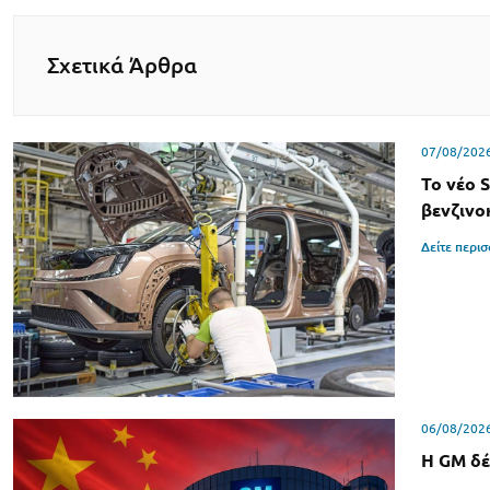
Σχετικά Άρθρα
07/08/202
Το νέο 
βενζινο
Δείτε περι
06/08/202
Η GM δέ