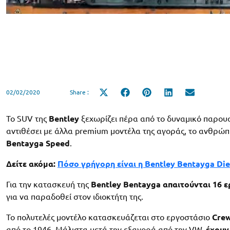
02/02/2020
Share :
Share
Share
Share
Share
Share
on
on
on
on
on
X
Facebook
Pinterest
LinkedIn
Email
(Twitter)
Το SUV της
Bentley
ξεχωρίζει πέρα από το δυναμικό παρουσι
αντιθέσει με άλλα premium μοντέλα της αγοράς, το ανθρώπι
Bentayga Speed
.
Δείτε ακόμα:
Πόσο γρήγορη είναι η Bentley Bentayga Dies
Για την κατασκευή της
Bentley
Bentayga
απαιτούνται 16 ε
για να παραδοθεί στον ιδιοκτήτη της.
Το πολυτελές μοντέλο κατασκευάζεται στο εργοστάσιο
Cre
από το 1946. Μάλιστα μετά την εξαγορά από την VW,
έχουν