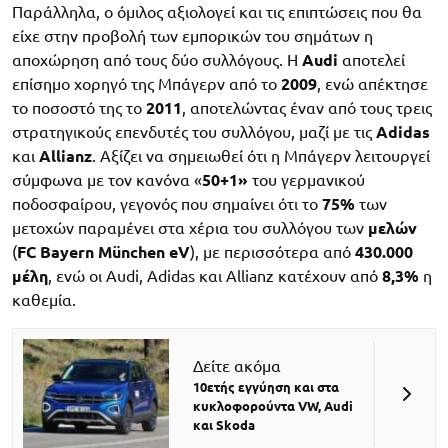
Παράλληλα, ο όμιλος αξιολογεί και τις επιπτώσεις που θα
είχε στην προβολή των εμπορικών του σημάτων η
αποχώρηση από τους δύο συλλόγους. Η
Audi
αποτελεί
επίσημο χορηγό της Μπάγερν από το
2009
, ενώ απέκτησε
το ποσοστό της το
2011
, αποτελώντας έναν από τους τρεις
στρατηγικούς επενδυτές του συλλόγου, μαζί με τις
Adidas
και
Allianz
. Αξίζει να σημειωθεί ότι η Μπάγερν λειτουργεί
σύμφωνα με τον κανόνα «
50+1»
του γερμανικού
ποδοσφαίρου, γεγονός που σημαίνει ότι το
75%
των
μετοχών παραμένει στα χέρια του συλλόγου των
μελών
(
FC Bayern München eV
), με περισσότερα από
430.000
μέλη
, ενώ οι Audi, Adidas και Allianz κατέχουν από
8,3%
η
καθεμία.
Δείτε ακόμα
10ετής εγγύηση και στα
κυκλοφορούντα VW, Audi
και Skoda