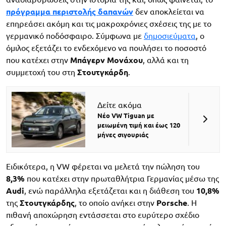
πρόγραμμα περιστολής δαπανών
δεν αποκλείεται να
επηρεάσει ακόμη και τις μακροχρόνιες σχέσεις της με το
γερμανικό ποδόσφαιρο. Σύμφωνα με
δημοσιεύματα
, ο
όμιλος εξετάζει το ενδεχόμενο να πουλήσει το ποσοστό
που κατέχει στην
Μπάγερν Μονάχου
, αλλά και τη
συμμετοχή του στη
Στουτγκάρδη
.
Δείτε ακόμα
Νέο VW Tiguan με
μειωμένη τιμή και έως 120
μήνες σιγουριάς
Ειδικότερα, η VW φέρεται να μελετά την πώληση του
8,3%
που κατέχει στην πρωταθλήτρια Γερμανίας μέσω της
Audi
, ενώ παράλληλα εξετάζεται και η διάθεση του
10,8%
της
Στουτγκάρδης
, το οποίο ανήκει στην
Porsche
. Η
πιθανή αποχώρηση εντάσσεται στο ευρύτερο σχέδιο