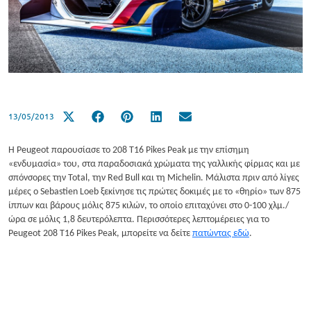
13/05/2013
Η Peugeot παρουσίασε το 208 T16 Pikes Peak με την επίσημη
«ενδυμασία» του, στα παραδοσιακά χρώματα της γαλλικής φίρμας και με
σπόνσορες την Total, την Red Bull και τη Michelin. Μάλιστα πριν από λίγες
μέρες ο Sebastien Loeb ξεκίνησε τις πρώτες δοκιμές με το «θηρίο» των 875
ίππων και βάρους μόλις 875 κιλών, το οποίο επιταχύνει στο 0-100 χλμ./
ώρα σε μόλις 1,8 δευτερόλεπτα. Περισσότερες λεπτομέρειες για το
Peugeot 208 Τ16 Pikes Peak, μπορείτε να δείτε
πατώντας εδώ
.