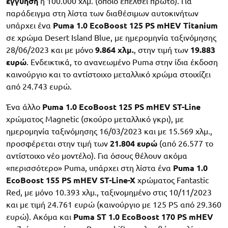
εγγύηση
ή 100.000 χλμ. (όποιο επέλθει πρώτο). Για
παράδειγμα στη λίστα των διαθέσιμων αυτοκινήτων
υπάρχει ένα
Puma 1.0 EcoBoost 125 PS mHEV Titanium
σε χρώμα Desert Island Blue, με ημερομηνία ταξινόμησης
28/06/2023 και με μόνο
9.864 χλμ.
, στην τιμή των
19.883
ευρώ
. Ενδεικτικά, το ανανεωμένο Puma στην ίδια έκδοση
καινούργιο και το αντίστοιχο μεταλλικό χρώμα στοιχίζει
από 24.743 ευρώ.
Ένα άλλο
Puma 1.0 EcoBoost 125 PS mHEV ST-Line
χρώματος Magnetic (σκούρο μεταλλικό γκρι), με
ημερομηνία ταξινόμησης 16/03/2023 και με 15.569 χλμ.,
προσφέρεται στην τιμή των
21.804 ευρώ
(από 26.577 το
αντίστοιχο νέο μοντέλο). Για όσους θέλουν ακόμα
«περισσότερο» Puma, υπάρχει στη λίστα ένα
Puma 1.0
EcoBoost 155 PS mHEV ST-Line-X
χρώματος Fantastic
Red, με μόνο 10.393 χλμ., ταξινομημένο στις 10/11/2023
και με τιμή 24.761 ευρώ (καινούργιο με 125 PS από 29.360
ευρώ). Ακόμα και
Puma ST 1.0 EcoBoost 170 PS mHEV