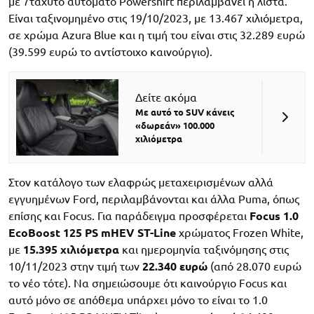
με 7τάχυτο αυτόματο Powershift περιλαμβάνει η λίστα.
Είναι ταξινομημένο στις 19/10/2023, με 13.467 χιλιόμετρα,
σε χρώμα Azura Blue και η τιμή του είναι στις 32.289 ευρώ
(39.599 ευρώ το αντίστοιχο καινούργιο).
Δείτε ακόμα
Με αυτό το SUV κάνεις
«δωρεάν» 100.000
χιλιόμετρα
Στον κατάλογο των ελαφρώς μεταχειρισμένων αλλά
εγγυημένων Ford, περιλαμβάνονται και άλλα Puma, όπως
επίσης και Focus. Για παράδειγμα προσφέρεται
Focus 1.0
EcoBoost 125 PS mHEV ST-Line
χρώματος Frozen White,
με
15.395 χιλιόμετρα
και ημερομηνία ταξινόμησης στις
10/11/2023 στην τιμή των
22.340 ευρώ
(από 28.070 ευρώ
το νέο τότε). Να σημειώσουμε ότι καινούργιο Focus και
αυτό μόνο σε απόθεμα υπάρχει μόνο το είναι το 1.0