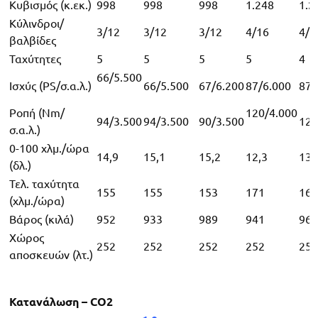
Κυβισμός (κ.εκ.)
998
998
998
1.248
1.2
Κύλινδροι/
3/12
3/12
3/12
4/16
4/1
βαλβίδες
Ταχύτητες
5
5
5
5
4
66/5.500
Ισχύς (PS/σ.α.λ.)
66/5.500
67/6.200
87/6.000
87/
Ροπή (Nm/
120/4.000
94/3.500
94/3.500
90/3.500
120
σ.α.λ.)
0-100 χλμ./ώρα
14,9
15,1
15,2
12,3
13,
(δλ.)
Τελ. ταχύτητα
155
155
153
171
163
(χλμ./ώρα)
Βάρος (κιλά)
952
933
989
941
961
Χώρος
252
252
252
252
252
αποσκευών (λτ.)
Κατανάλωση – CO2