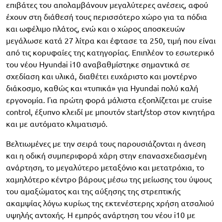
επιβάτες του απολαμβάνουν μεγαλύτερες ανέσεις, αφού
έχουν στη διάθεσή τους περισσότερο χώρο για τα πόδια
και ωφέλιμο πλάτος, ενώ και ο χώρος αποσκευών
μεγάλωσε κατά 27 λίτρα και έφτασε τα 250, τιμή που είναι
από τις κορυφαίες της κατηγορίας. Επιπλέον το εσωτερικό
του νέου Hyundai i10 αναβαθμίστηκε σημαντικά σε
σχεδίαση και υλικά, διαθέτει ευχάριστο και μοντέρνο
διάκοσμο, καθώς και «τυπικά» για Hyundai πολύ καλή
εργονομία. Για πρώτη φορά μάλιστα εξοπλίζεται με cruise
control, έξυπνο κλειδί με μπουτόν start/stop στον κινητήρα
και με αυτόματο κλιματισμό.
Βελτιωμένες με την σειρά τους παρουσιάζονται η άνεση
και η οδική συμπεριφορά χάρη στην επανασχεδιασμένη
ανάρτηση, το μεγαλύτερο μεταξόνιο και μετατρόχια, το
χαμηλότερο κέντρο βάρους μέσω της μείωσης του ύψους
του αμαξώματος και της αύξησης της στρεπτικής
ακαμψίας λόγω κυρίως της εκτενέστερης χρήση ατσαλιού
υψηλής αντοχής. Η εμπρός ανάρτηση του νέου i10 με