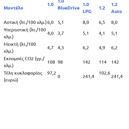
1.0
1.0
1.0
1.2
Μοντέλο
BlueDrive
1.2
LPG
Auto
Αστική (λτ./100 χλμ.)
6,0
5,1
8,0
6,5
8,0
Υπεραστική (λτ./100
4,0
3,7
5,1
4,1
5,1
χλμ.)
Μεικτή (λτ./100
4,7
4,3
6,2
4,9
6,2
χλμ.)
Εκπομπές CO2 (γρ./
108
98
142
114
142
χλμ.)
Τέλη κυκλοφορίας
97,2
102,6
0
241,4
241,4
(ευρώ)