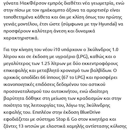
γόνατα ΜακΦέρσον εμπρός διαθέτει νέα γεωμετρία, ενώ
στην πίσω με τον ημιάκαμπτο άξονα τα αμορτισέρ είναι
τοποθετημένα κάθετα και όχι με κλίση όπως του πρώτης
γενιάς μοντέλου, έτσι ώστε (σύμφωνα με την Hyundai) να
προσφέρουν καλύτερη άνεση και δυναμικά
χαρακτηριστικά.
Για την κίνηση του νέου i10 υπάρχουν ο 3κύλινδρος 1.0
λίτρου και σε έκδοση με υγραέριο (LPG), καθώς και ο
μεγαλύτερος των 1.25 λίτρων με δύο εκκεντροφόρους
επικεφαλής και μεταβλητό χρονισμό των βαλβίδων. Ο
αρχικός αποδίδει 66 ίππους (67 το LPG) και προσφέρει
ικανοποιητικές επιδόσεις δεδομένου του αστικού
προσανατολισμού του αυτοκινήτου, ενώ ιδιαίτερη
βαρύτητα δόθηκε στη μείωση των κραδασμών και στην
ποιότητα της λειτουργίας του, λόγω της 3κύλινδρης
κεφαλής του. Επιπλέον στην έκδοση BlueDrive
εφοδιάζεται με σύστημα Stop & Go στον κινητήρα και
ζάντες 13 ιντσών με ελαστικά χαμηλής αντίστασης κύλισης