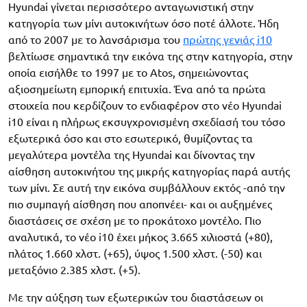
Hyundai γίνεται περισσότερο ανταγωνιστική στην
κατηγορία των μίνι αυτοκινήτων όσο ποτέ άλλοτε. Ήδη
από το 2007 με το λανσάρισμα του
πρώτης γενιάς i10
βελτίωσε σημαντικά την εικόνα της στην κατηγορία, στην
οποία εισήλθε το 1997 με το Atos, σημειώνοντας
αξιοσημείωτη εμπορική επιτυχία. Ένα από τα πρώτα
στοιχεία που κερδίζουν το ενδιαφέρον στο νέο Hyundai
i10 είναι η πλήρως εκσυγχρονισμένη σχεδίασή του τόσο
εξωτερικά όσο και στο εσωτερικό, θυμίζοντας τα
μεγαλύτερα μοντέλα της Hyundai και δίνοντας την
αίσθηση αυτοκινήτου της μικρής κατηγορίας παρά αυτής
των μίνι. Σε αυτή την εικόνα συμβάλλουν εκτός -από την
πιο συμπαγή αίσθηση που αποπνέει- και οι αυξημένες
διαστάσεις σε σχέση με το προκάτοχο μοντέλο. Πιο
αναλυτικά, το νέο i10 έχει μήκος 3.665 χιλιοστά (+80),
πλάτος 1.660 χλστ. (+65), ύψος 1.500 χλστ. (-50) και
μεταξόνιο 2.385 χλστ. (+5).
Με την αύξηση των εξωτερικών του διαστάσεων οι