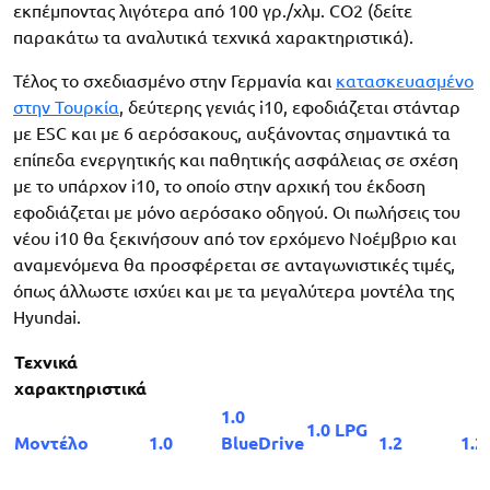
εκπέμποντας λιγότερα από 100 γρ./χλμ. CO2 (δείτε
παρακάτω τα αναλυτικά τεχνικά χαρακτηριστικά).
Τέλος το σχεδιασμένο στην Γερμανία και
κατασκευασμένο
στην Τουρκία
, δεύτερης γενιάς i10, εφοδιάζεται στάνταρ
με ESC και με 6 αερόσακους, αυξάνοντας σημαντικά τα
επίπεδα ενεργητικής και παθητικής ασφάλειας σε σχέση
με το υπάρχον i10, το οποίο στην αρχική του έκδοση
εφοδιάζεται με μόνο αερόσακο οδηγού. Οι πωλήσεις του
νέου i10 θα ξεκινήσουν από τον ερχόμενο Νοέμβριο και
αναμενόμενα θα προσφέρεται σε ανταγωνιστικές τιμές,
όπως άλλωστε ισχύει και με τα μεγαλύτερα μοντέλα της
Hyundai.
Τ
εχνικά
χαρακτηριστικά
1.0
1.0 LPG
Μοντέλο
1.0
BlueDrive
1.2
1.2