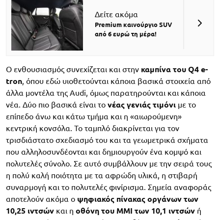
Δείτε ακόμα
Premium καινούργιο SUV
από 6 ευρώ τη μέρα!
Ο ενθουσιασμός συνεχίζεται και στην
καμπίνα του Q4 e-
tron
, όπου εδώ υιοθετούνται κάποια βασικά στοιχεία από
άλλα μοντέλα της Audi, όμως παρατηρούνται και κάποια
νέα. Δύο πιο βασικά είναι το
νέας γενιάς τιμόνι
με το
επίπεδο άνω και κάτω τμήμα και η «αιωρούμενη»
κεντρική κονσόλα. Το ταμπλό διακρίνεται για τον
τρισδιάστατο σχεδιασμό του και τα γεωμετρικά σχήματα
που αλληλοσυνδέονται και δημιουργούν ένα κομψό και
πολυτελές σύνολο. Σε αυτό συμβάλλουν με την σειρά τους
η πολύ καλή ποιότητα με τα αφρώδη υλικά, η στιβαρή
συναρμογή και το πολυτελές φινίρισμα. Σημεία αναφοράς
αποτελούν ακόμα ο
ψηφιακός πίνακας οργάνων των
10,25 ιντσών
και η
οθόνη του ΜΜΙ των 10,1 ιντσών
ή