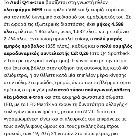
Το
Audi Q4 e-tron
βασίζεται στη γνωστή πλέον
πλατφόρμα MEB
του ομίλου VW και ξεχωρίζει αμέσως
για τον πολύ δυναμικό σχεδιασμό του αμαξώματός του. Σε
ότι αφορά τις εξωτερικές διαστάσεις, έχει
μήκος 4.588
χλστ.
, πλάτος 1.865 χλστ, ύψος 1.632 χλστ. και μεταξόνιο
2.764 χλστ. Εντύπωση προκαλεί επίσης ο
πολύ μικρός
εμπρός πρόβολος
(855 χλστ.), καθώς και ο
πολύ χαμηλός
αεροδυναμικός συντελεστής Cd: 0,26
(στο Q4 Sportback
e-tron με την sport ανάρτηση). Γεγονός που με την σειρά
του έχει συμβάλλει στην αύξηση της αυτονομίας κατά 40
χιλιόμετρα, ή αν θέλετε κατά μία επιπλέον μέρα κίνησης
στην πόλη. Στο μυώδες εμπρός άκρο του το βλέμμα πέφτει
αμέσως στη μεγάλη
κλειστού τύπου πολυγωνική κάθετη
νέα μάσκα e-tron
και στα αιχμηρά φωτιστικά σώματα
LED, με τα LED Matrix να έχουν τη δυνατότητα αλλαγής 4
επιλογών φώτων ημέρας, μέσω του ΜΜΙ. Ιδιαίτερα
«γραμμωμένες» είναι και οι πλευρικές του επιφάνειες με
τους ανάγλυφους ώμους και τους μεγάλης διαμέτρου
τροχούς των 19, 20 ή 21 ιντσών. Στο πίσω μέρος, μια