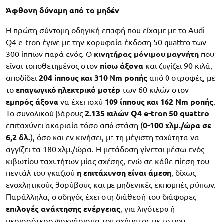
Άφθονη δύναμη από το μηδέν
Η πρώτη σύντομη οδηγική επαφή που είχαμε με το Audi
Q4 e-tron έγινε με την κορυφαία έκδοση 50 quattro των
300 ίππων παρά ενός. Ο
κινητήρας μόνιμου μαγνήτη
που
είναι τοποθετημένος στον
πίσω άξονα
και ζυγίζει 90 κιλά,
αποδίδει
204 ίππους και 310 Nm ροπής
από 0 στροφές, με
το
επαγωγικό ηλεκτρικό μοτέρ
των 60 κιλών στον
εμπρός άξονα
να έχει ισχύ
109 ίππους και 162 Nm ροπής
.
Το συνολικού βάρους
2.135 κιλών Q4 e-tron 50 quattro
επιταχύνει ακαριαία τόσο από στάση (
0-100 χλμ./ώρα σε
6,2 δλ.
), όσο και εν κινήσει, με τη μέγιστη ταχύτητα να
αγγίζει τα 180 χλμ./ώρα. Η μετάδοση γίνεται μέσω ενός
κιβωτίου ταχυτήτων μίας σχέσης, ενώ σε κάθε πίεση του
πεντάλ του γκαζιού
η επιτάχυνση είναι άμεση
, δίχως
ενοχλητικούς θορύβους και με μηδενικές εκπομπές ρύπων.
Παράλληλα, ο οδηγός έχει στη διάθεσή του διάφορες
επιλογές ανάκτησης ενέργειας
, για λιγότερο ή
περισσότερο φρενάρισμα του οχήματος με το που