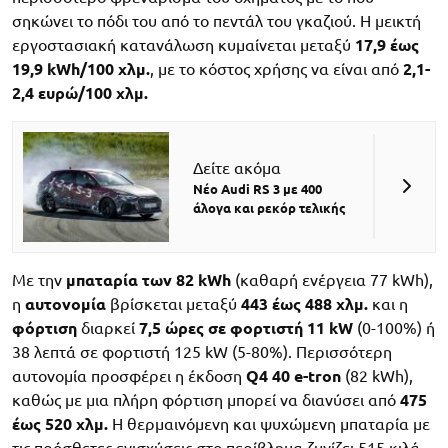
σηκώνει το πόδι του από το πεντάλ του γκαζιού. Η μεικτή
εργοστασιακή κατανάλωση κυμαίνεται μεταξύ
17,9 έως
19,9 kWh/100 χλμ.
, με το κόστος χρήσης να είναι από
2,1-
2,4 ευρώ/100 χλμ.
Δείτε ακόμα
Νέο Audi RS 3 με 400
άλογα και ρεκόρ τελικής
Με την
μπαταρία των 82 kWh
(καθαρή ενέργεια 77 kWh),
η
αυτονομία
βρίσκεται μεταξύ
443 έως 488 χλμ.
και η
φόρτιση
διαρκεί
7,5 ώρες σε φορτιστή 11 kW
(0-100%) ή
38 λεπτά σε φορτιστή 125 kW (5-80%). Περισσότερη
αυτονομία προσφέρει η έκδοση
Q4 40 e-tron
(82 kWh),
καθώς με μια πλήρη φόρτιση μπορεί να διανύσει από
475
έως 520 χλμ.
Η θερμαινόμενη και ψυχώμενη μπαταρία με
τις πρόσθετες ενισχύσεις στο περίβλημα ζυγίζει 515 κιλά