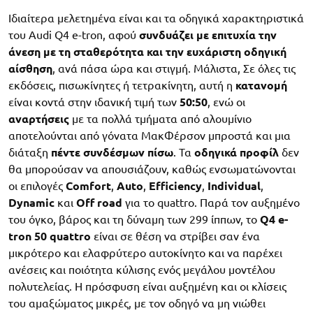
Ιδιαίτερα μελετημένα είναι και τα οδηγικά χαρακτηριστικά
του Audi Q4 e-tron, αφού
συνδυάζει με επιτυχία την
άνεση με τη σταθερότητα και την ευχάριστη οδηγική
αίσθηση
, ανά πάσα ώρα και στιγμή. Μάλιστα, Σε όλες τις
εκδόσεις, πισωκίνητες ή τετρακίνητη, αυτή η
κατανομή
είναι κοντά στην ιδανική τιμή των
50:50
, ενώ οι
αναρτήσεις
με τα πολλά τμήματα από αλουμίνιο
αποτελούνται από γόνατα ΜακΦέρσον μπροστά και μια
διάταξη
πέντε συνδέσμων πίσω
. Τα
οδηγικά προφίλ
δεν
θα μπορούσαν να απουσιάζουν, καθώς ενσωματώνονται
οι επιλογές
Comfort
,
Auto
,
Efficiency
,
Individual
,
Dynamic
και
Off road
για το quattro. Παρά τον αυξημένο
του όγκο, βάρος και τη δύναμη των 299 ίππων, το
Q4 e-
tron 50 quattro
είναι σε θέση να στρίβει σαν ένα
μικρότερο και ελαφρύτερο αυτοκίνητο και να παρέχει
ανέσεις και ποιότητα κύλισης ενός μεγάλου μοντέλου
πολυτελείας. Η πρόσφυση είναι αυξημένη και οι κλίσεις
του αμαξώματος μικρές, με τον οδηγό να μη νιώθει