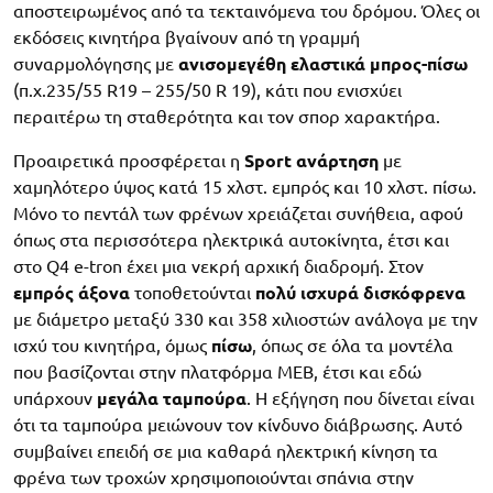
αποστειρωμένος από τα τεκταινόμενα του δρόμου. Όλες οι
εκδόσεις κινητήρα βγαίνουν από τη γραμμή
συναρμολόγησης με
ανισομεγέθη ελαστικά μπρος-πίσω
(π.χ.235/55 R19 – 255/50 R 19), κάτι που ενισχύει
περαιτέρω τη σταθερότητα και τον σπορ χαρακτήρα.
Προαιρετικά προσφέρεται η
Sport ανάρτηση
με
χαμηλότερο ύψος κατά 15 χλστ. εμπρός και 10 χλστ. πίσω.
Μόνο το πεντάλ των φρένων χρειάζεται συνήθεια, αφού
όπως στα περισσότερα ηλεκτρικά αυτοκίνητα, έτσι και
στο Q4 e-tron έχει μια νεκρή αρχική διαδρομή. Στον
εμπρός άξονα
τοποθετούνται
πολύ
ισχυρά δισκόφρενα
με διάμετρο μεταξύ 330 και 358 χιλιοστών ανάλογα με την
ισχύ του κινητήρα, όμως
πίσω
, όπως σε όλα τα μοντέλα
που βασίζονται στην πλατφόρμα MEB, έτσι και εδώ
υπάρχουν
μεγάλα ταμπούρα
. Η εξήγηση που δίνεται είναι
ότι τα ταμπούρα μειώνουν τον κίνδυνο διάβρωσης. Αυτό
συμβαίνει επειδή σε μια καθαρά ηλεκτρική κίνηση τα
φρένα των τροχών χρησιμοποιούνται σπάνια στην