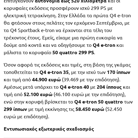
επιτυγχάνουν
αυτονομία έως 520 χιλιόμετρα
και οι
κορυφαίες εκδόσεις προσφέρουν ισχύ 299 PS με
ηλεκτρική τετρακίνηση. Στην Ελλάδα τα πρώτα Q4 e-tron
θα φτάσουν στους πελάτες τον ερχόμενο Σεπτέμβριο, με
τα Q4 Sportback e-tron να έρχονται στα τέλη του
τρέχοντος έτους. Εμείς, είχαμε μια πρώτη ευκαιρία να
δούμε από κοντά και να οδηγήσουμε το
Q4 e-tron
και
μάλιστα το κορυφαίο
50 quattro 299 PS
.
Όσον αφορά τις εκδόσεις και τιμές, στη βάση της γκάμας
τοποθετείται το
Q4 e-tron 35
, με την ισχύ των
170 ίππων
και τιμή από
44.900 ευρώ
(39.469 με την επιδότηση).
Αμέσως μετά υπάρχει το
Q4 e-tron 40
με
204 ίππους
και
τιμή από
52.100 ευρώ
(46.100 ευρώ με την επιδότηση),
ενώ στην κορυφή βρίσκεται το
Q4 e-tron 50 quattro
των
299 ίππων
με τιμή εκκίνησης τις
58.450 ευρώ
(52.450
ευρώ με επιδότηση).
Εντυπωσιακός εξωτερικός σχεδιασμός