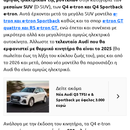
μεσαίων SUV
(D-SUV), των
Q4 e-tron και Q4 Sportback
e-tron
. Αυτά έρχονται μετά τα μεγάλα SUV μοντέλα
e-
tron και e-tron Sportback
καθώς και τα σπορ
e-tron GT
quattro και RS e-tron GT
, ενώ έπεται και συνέχεια με
μικρότερα αλλά και μεγαλύτερα αμιγώς ηλεκτρικά
αυτοκίνητα. Άλλωστε το
τελευταίο Audi που θα
εμφανιστεί με θερμικό κινητήρα θα είναι το 2025
(θα
πωλείται έως τη λήξη του κύκλου ζωής του), μιας και από
το 2026 και μετά, όποιο νέο μοντέλο θα παρουσιάζει η
Audi θα είναι αμιγώς ηλεκτρικό.
Δείτε ακόμα
Νέα Audi Q3 TFSI e &
Sportback με όφελος 3.000
ευρώ
Ανάλογα με την έκδοση του κινητήρα, τα Q4 e-tron