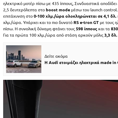
ηλεκτρικό μοτέρ πίσω με 435 ίππους, Συνδυαστικά αποδίδει
2,5 δευτερόλεπτα στο
boost mode
μέσω του launch control
επιτάχυνση στο
0-100 χλμ./ώρα ολοκληρώνεται σε 4,1 δλ.
χλμ./ώρα. Υπάρχει και το πιο δυνατό
RS e-tron GT
με τους η
πίσω. Η συνολική δύναμη φτάνει τους
598 ίππους
και τα
830
Για τα πρώτα 100 χλμ./ώρα από στάση αρκούν μόλις
3,3 δλ.
Δείτε ακόμα
Η Audi ετοιμάζει ηλεκτρικά made in 