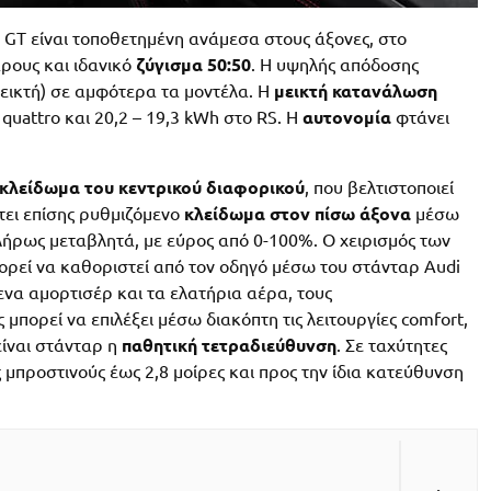
n GT είναι τοποθετημένη ανάμεσα στους άξονες, στο
ρους και ιδανικό
ζύγισμα 50:50
. Η υψηλής απόδοσης
εικτή) σε αμφότερα τα μοντέλα. Η
μεικτή κατανάλωση
 quattro και 20,2 – 19,3 kWh στο RS. Η
αυτονομία
φτάνει
κλείδωμα του κεντρικού διαφορικού
, που βελτιστοποιεί
τει επίσης ρυθμιζόμενο
κλείδωμα στον πίσω άξονα
μέσω
λήρως μεταβλητά, με εύρος από 0-100%. Ο χειρισμός των
ρεί να καθοριστεί από τον οδηγό μέσω του στάνταρ Audi
μενα αμορτισέρ και τα ελατήρια αέρα, τους
μπορεί να επιλέξει μέσω διακόπτη τις λειτουργίες comfort,
 είναι στάνταρ η
παθητική τετραδιεύθυνση
. Σε ταχύτητες
 μπροστινούς έως 2,8 μοίρες και προς την ίδια κατεύθυνση