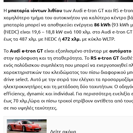
Η
μπαταρία ιόντων λιθίου
των Audi e-tron GT και RS e-tro
χαμηλότερο τμήμα του αυτοκινήτου για καλύτερο κέντρο βά
μπαταρία μπορεί να αποθηκεύει ενέργεια
86 kWh
(93 kWh μ
(NEDC) είναι 19,6 – 18,8 kW ανά 100 χλμ. στο Audi e-tron GT
έως τα 487 χλμ. με NEDC ή
472 χλμ.
με κύκλο WLTP.
Το
Audi e-tron GT
είναι εξοπλισμένο στάνταρ με
αυτόματο 
στην πρόσφυση και τη σταθερότητα. Το
RS e-tron GT
διαθέ
ενός πολύδισκου συμπλέκτη που μπορεί να ενεργοποιηθεί π
χαρακτηριστικών του κλειδώματος του πίσω διαφορικού μπο
drive select. Αυτό με την σειρά του ελέγχει τα προσαρμοζό
ηλεκτροκινητήρες και τη μετάδοση δύο ταχυτήτων. Ο οδηγός 
efficiency, dynamic και individual. Για περισσότερη ευελιξία
έως 70 χλμ./ώρα οι πίσω τροχοί στρίβουν αντίθετα από τους
σε πιο υψηλές ταχύτητες.
Δείτε ακόμα