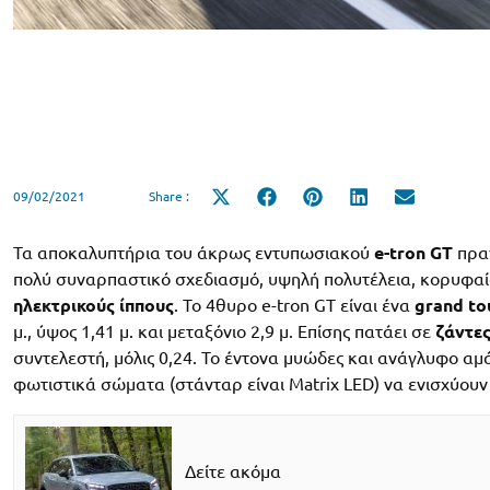
09/02/2021
Share :
Share
Share
Share
Share
Share
on
on
on
on
on
X
Facebook
Pinterest
LinkedIn
Email
(Twitter)
Τα αποκαλυπτήρια του άκρως εντυπωσιακού
e-tron GT
πραγ
πολύ συναρπαστικό σχεδιασμό, υψηλή πολυτέλεια, κορυφαία
ηλεκτρικούς ίππους
. Το 4θυρο e-tron GT είναι ένα
grand to
μ., ύψος 1,41 μ. και μεταξόνιο 2,9 μ. Επίσης πατάει σε
ζάντες
συντελεστή, μόλις 0,24. Το έντονα μυώδες και ανάγλυφο αμά
φωτιστικά σώματα (στάνταρ είναι Matrix LED) να ενισχύουν
Δείτε ακόμα