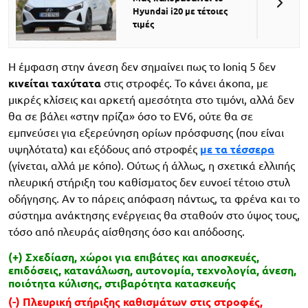
Hyundai i20 με τέτοιες
τιμές
Η έμφαση στην άνεση δεν σημαίνει πως το Ioniq 5 δεν
κινείται ταχύτατα
στις στροφές. Το κάνει άκοπα, με
μικρές κλίσεις και αρκετή αμεσότητα στο τιμόνι, αλλά δεν
θα σε βάλει «στην πρίζα» όσο το EV6, ούτε θα σε
εμπνεύσει για εξερεύνηση ορίων πρόσφυσης (που είναι
υψηλότατα) και εξόδους από στροφές
με τα τέσσερα
(γίνεται, αλλά με κόπο). Ούτως ή άλλως, η σχετικά ελλιπής
πλευρική στήριξη του καθίσματος δεν ευνοεί τέτοιο στυλ
οδήγησης. Αν το πάρεις απόφαση πάντως, τα φρένα και το
σύστημα ανάκτησης ενέργειας θα σταθούν στο ύψος τους,
τόσο από πλευράς αίσθησης όσο και απόδοσης.
(+) Σχεδίαση, χώροι για επιβάτες και αποσκευές,
επιδόσεις, κατανάλωση, αυτονομία, τεχνολογία, άνεση,
ποιότητα κύλισης, στιβαρότητα κατασκευής
(-) Πλευρική στήριξης καθισμάτων στις στροφές,