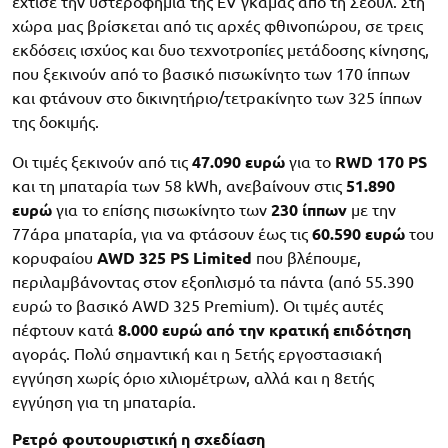
έχτισε την υστεροφημία της EV γκάμας από τη Σεούλ. Στη
χώρα μας βρίσκεται από τις αρχές φθινοπώρου, σε τρεις
εκδόσεις ισχύος και δυο τεχνοτροπίες μετάδοσης κίνησης,
που ξεκινούν από το βασικό πισωκίνητο των 170 ίππων
και φτάνουν στο δικινητήριο/τετρακίνητο των 325 ίππων
της δοκιμής.
Οι τιμές ξεκινούν από τις
47.090 ευρώ
για το
RWD 170 PS
και τη μπαταρία των 58 kWh, ανεβαίνουν στις
51.890
ευρώ
για το επίσης πισωκίνητο των
230 ίππων
με την
77άρα μπαταρία, για να φτάσουν έως τις
60.590 ευρώ
του
κορυφαίου
AWD 325 PS Limited
που βλέπουμε,
περιλαμβάνοντας στον εξοπλισμό τα πάντα (από 55.390
ευρώ το βασικό AWD 325 Premium). Οι τιμές αυτές
πέφτουν κατά
8.000 ευρώ από την κρατική επιδότηση
αγοράς. Πολύ σημαντική και η 5ετής εργοστασιακή
εγγύηση χωρίς όριο χιλιομέτρων, αλλά και η 8ετής
εγγύηση για τη μπαταρία.
Ρετρό φουτουριστική η σχεδίαση