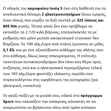
Ο οδηγός του
κορυφαίου
Ioniq 5
έχει στη διάθεσή του τη
συνδυαστική δύναμη
2 ηλεκτροκινητήρων
(έναν εμπρός,
έναν πίσω), που γεμίζει το δεξί πεντάλ με
325 ίππους και
605 Nm
ροπής. Τέτοια ισχύς δεν έχει πρόβλημα να
εκτινάξει τα 2.120 κιλά βάρους, επιταχύνοντάς τα με
ρυθμούς που μόνο μεσαίο οικογενειακό crossover δεν
θυμίζουν. Τα 100 χλμ./ώρα από στάση έρχονται σε μόλις
5,1 δλ.
και με ένα αξιοσέβαστο κόλλημα της πλάτης σου
στο κάθισμα, δίχως ίχνος σπιναρίσματος. Η επίτευξη
ταχυτήτων αυτοκινητοδρόμου δεν είναι καν θέμα προς
συζήτηση, ενώ και η ηλεκτρονικά περιοριζόμενη τελική
των 185 χλμ./ώρα φαντάζει ελάχιστη, παρόλο που
συγκαταλέγεται στις υψηλότερες της κατηγορίας (για
ηλεκτρικό, εννοείται).
Το γκάζι παίζει με το μυαλό σου, ειδικά στο
πρόγραμμα
Sport
που «ακονίζει» την απόκριση, κάνοντάς σε να
αναρωτιέσαι αν βρίσκεσαι πίσω από τιμόνι κάποιου