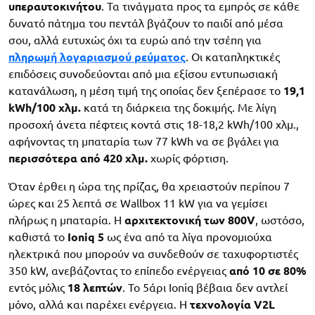
υπεραυτοκινήτου
. Τα τινάγματα προς τα εμπρός σε κάθε
δυνατό πάτημα του πεντάλ βγάζουν το παιδί από μέσα
σου, αλλά ευτυχώς όχι τα ευρώ από την τσέπη για
πληρωμή λογαριασμού ρεύματος
. Οι καταπληκτικές
επιδόσεις συνοδεύονται από μια εξίσου εντυπωσιακή
κατανάλωση, η μέση τιμή της οποίας δεν ξεπέρασε το
19,1
kWh/100 χλμ.
κατά τη διάρκεια της δοκιμής. Με λίγη
προσοχή άνετα πέφτεις κοντά στις 18-18,2 kWh/100 χλμ.,
αφήνοντας τη μπαταρία των 77 kWh να σε βγάλει για
περισσότερα από 420 χλμ.
χωρίς φόρτιση.
Όταν έρθει η ώρα της πρίζας, θα χρειαστούν περίπου 7
ώρες και 25 λεπτά σε Wallbox 11 kW για να γεμίσει
πλήρως η μπαταρία. Η
αρχιτεκτονική των 800V
, ωστόσο,
καθιστά το
Ioniq 5
ως ένα από τα λίγα προνομιούχα
ηλεκτρικά που μπορούν να συνδεθούν σε ταχυφορτιστές
350 kW, ανεβάζοντας το επίπεδο ενέργειας
από 10 σε 80%
εντός μόλις
18 λεπτών
. Το 5άρι Ioniq βέβαια δεν αντλεί
μόνο, αλλά και παρέχει ενέργεια. Η
τεχνολογία V2L