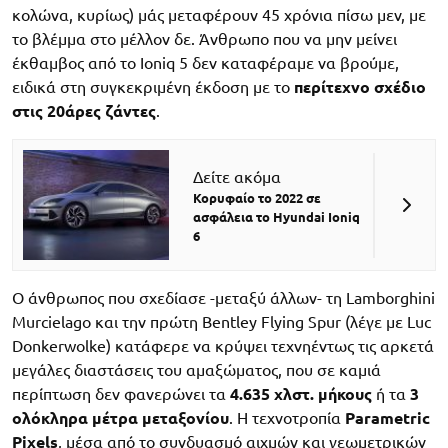
κολώνα, κυρίως) μάς μεταφέρουν 45 χρόνια πίσω μεν, με
το βλέμμα στο μέλλον δε. Άνθρωπο που να μην μείνει
έκθαμβος από το Ioniq 5 δεν καταφέραμε να βρούμε,
ειδικά στη συγκεκριμένη έκδοση με το
περίτεχνο σχέδιο
στις 20άρες ζάντες
.
Δείτε ακόμα
Κορυφαίο το 2022 σε
ασφάλεια το Hyundai Ioniq
6
Ο άνθρωπος που σχεδίασε -μεταξύ άλλων- τη Lamborghini
Murcielago και την πρώτη Bentley Flying Spur (λέγε με Luc
Donkerwolke) κατάφερε να κρύψει τεχνηέντως τις αρκετά
μεγάλες διαστάσεις του αμαξώματος, που σε καμιά
περίπτωση δεν φανερώνει τα
4.635 χλστ. μήκους
ή τα
3
ολόκληρα μέτρα μεταξονίου
. Η τεχνοτροπία
Parametric
Pixels
, μέσα από το συνδυασμό αιχμών και γεωμετρικών