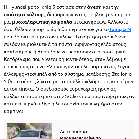
Η Hyundai με το Ioniq 5 εστίασε στην
άνεση
και την
ποιότητα κύλισης
, διαμορφώνοντας το ηλεκτρικό της σε
μια
μυοχαλαρωτική κάψουλα
μετακινήσεων. Άλλωστε
όσοι θέλουν σπορ Ioniq 5 θα περιμένουν για το
Ioniq 5 Ν
που βρίσκεται προ των πυλών. Η ανάρτηση ισοπεδώνει
σχεδόν κυριολεκτικά τα πάντα, αφήνοντας ελάχιστους
κραδασμούς ή θορύβους να περάσουν στο εσωτερικό.
Κατόρθωμα που γίνεται σημαντικότερο, όταν λάβουμε
υπόψη πως σε ένα EV ακούγονται όλα παραπάνω, λόγω
έλλειψης ντεσιμπέλ από το σύστημα μετάδοσης. Στο Ioniq
5 θα ακούσεις λίγο αέρα στα πολλά χιλιόμετρα, και πέραν
αυτού τίποτα. Ο συνδυασμός ευρυχωρίας-ησυχίας
κάλλιστα παραπέμπει στην S-Class που προαναφέραμε, αν
και εκεί περνάει λίγο η λειτουργία του κινητήρα στην
καμπίνα!
Δείτε ακόμα
Μας καλομαθαίνει το