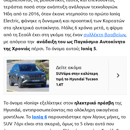
τεράστια ποσά στην ανάπτυξη ανάλογων τεχνολογιών.
Ήδη από το 2016, όταν έκανε ντεμπούτο το πρώτο Ioniq
Electric, φάνηκε η δυναμική και προοπτική των Κορεατών
στα ηλεκτρικά αυτοκίνητα. Μόλις 6 χρόνια μετά, η φίρμα
από τη Σεούλ έχει στη γκάμα της έναν
συλλέκτη βραβείων
,
με απόγειο την
ανάδειξη του ως Παγκόσμιο Αυτοκίνητο
της Χρονιάς
πέρσι. Το όνομα αυτού;
Ioniq 5
.
Δείτε ακόμα
SUVάρα στην καλύτερη
τιμή το Hyundai Tucson
1.6Τ
Το όνομα «Ioniq» εξελίχτηκε στον
ηλεκτρικό πρέσβη
της
Hyundai, αντιπροσωπεύοντας πια ολόκληρη οικογένεια
μοντέλων. Το
Ioniq 6
παρουσιάστηκε πριν λίγους μήνες, το
SUV 7άρι είναι στα σκαριά, όμως το 5 είναι αυτό που