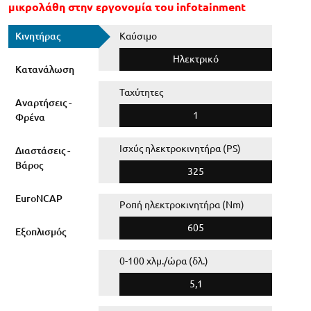
μικρολάθη στην εργονομία του infotainment
Κινητήρας
Καύσιμο
Ηλεκτρικό
Κατανάλωση
Ταχύτητες
Αναρτήσεις -
1
Φρένα
Ισχύς ηλεκτροκινητήρα (PS)
Διαστάσεις -
Βάρος
325
EuroNCAP
Ροπή ηλεκτροκινητήρα (Nm)
605
Εξοπλισμός
0-100 χλμ./ώρα (δλ.)
5,1