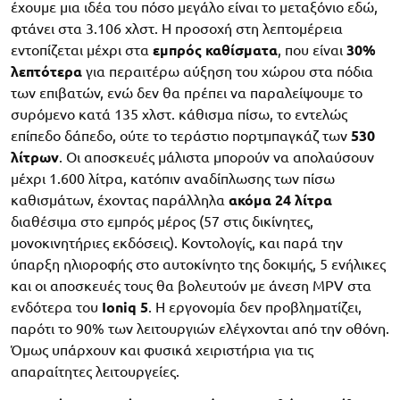
έχουμε μια ιδέα του πόσο μεγάλο είναι το μεταξόνιο εδώ,
φτάνει στα 3.106 χλστ. Η προσοχή στη λεπτομέρεια
εντοπίζεται μέχρι στα
εμπρός καθίσματα
, που είναι
30%
λεπτότερα
για περαιτέρω αύξηση του χώρου στα πόδια
των επιβατών, ενώ δεν θα πρέπει να παραλείψουμε το
συρόμενο κατά 135 χλστ. κάθισμα πίσω, το εντελώς
επίπεδο δάπεδο, ούτε το τεράστιο πορτμπαγκάζ των
530
λίτρων
. Οι αποσκευές μάλιστα μπορούν να απολαύσουν
μέχρι 1.600 λίτρα, κατόπιν αναδίπλωσης των πίσω
καθισμάτων, έχοντας παράλληλα
ακόμα 24 λίτρα
διαθέσιμα στο εμπρός μέρος (57 στις δικίνητες,
μονοκινητήριες εκδόσεις). Κοντολογίς, και παρά την
ύπαρξη ηλιοροφής στο αυτοκίνητο της δοκιμής, 5 ενήλικες
και οι αποσκευές τους θα βολευτούν με άνεση MPV στα
ενδότερα του
Ioniq 5
. Η εργονομία δεν προβληματίζει,
παρότι το 90% των λειτουργιών ελέγχονται από την οθόνη.
Όμως υπάρχουν και φυσικά χειριστήρια για τις
απαραίτητες λειτουργείες.