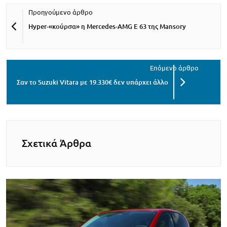
Hyper-«κούρσα» η Mercedes-AMG E 63 της Mansory
Σαν το Suzuki Vitara με 19.330€ δεν υπάρχει άλλο
Σχετικά Άρθρα