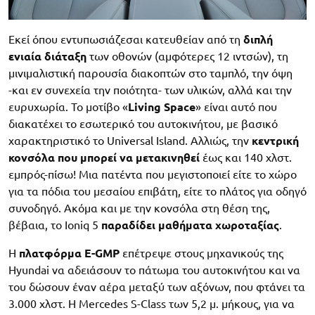
Εκεί όπου εντυπωσιάζεσαι κατευθείαν από τη
διπλή
ενιαία διάταξη
των οθονών (αμφότερες 12 ιντσών), τη
μινιμαλιστική παρουσία διακοπτών στο ταμπλό, την όψη
-και εν συνεχεία την ποιότητα- των υλικών, αλλά και την
ευρυχωρία. Το μοτίβο «
Living Space
» είναι αυτό που
διακατέχει το εσωτερικό του αυτοκινήτου, με βασικό
χαρακτηριστικό το Universal Island. Αλλιώς, την
κεντρική
κονσόλα που μπορεί να μετακινηθεί
έως και 140 χλστ.
εμπρός-πίσω! Μια πατέντα που μεγιστοποιεί είτε το χώρο
για τα πόδια του μεσαίου επιβάτη, είτε το πλάτος για οδηγό
συνοδηγό. Ακόμα και με την κονσόλα στη θέση της,
βέβαια, το Ioniq 5
παραδίδει μαθήματα χωροταξίας
.
Η
πλατφόρμα E-GMP
επέτρεψε στους μηχανικούς της
Hyundai να αδειάσουν το πάτωμα του αυτοκινήτου και να
του δώσουν έναν αέρα μεταξύ των αξόνων, που φτάνει τα
3.000 χλστ. Η Mercedes S-Class των 5,2 μ. μήκους, για να