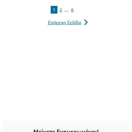
1
2
…
6
Επόμενη Σελίδα
Μείνετε Ενημερωμένοι!