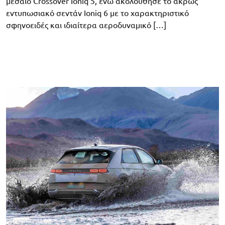
μεσαίο Crossover Ioniq 5, ενώ ακολούθησε το άκρως
εντυπωσιακό σεντάν Ioniq 6 με το χαρακτηριστικό
σφηνοειδές και ιδιαίτερα αεροδυναμικό […]