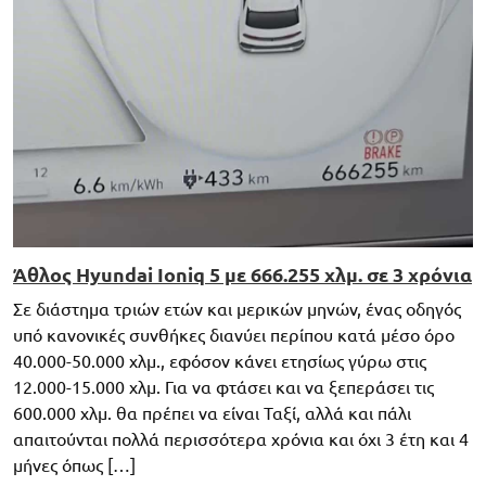
Άθλος Hyundai Ioniq 5 με 666.255 χλμ. σε 3 χρόνια
Σε διάστημα τριών ετών και μερικών μηνών, ένας οδηγός
υπό κανονικές συνθήκες διανύει περίπου κατά μέσο όρο
40.000-50.000 χλμ., εφόσον κάνει ετησίως γύρω στις
12.000-15.000 χλμ. Για να φτάσει και να ξεπεράσει τις
600.000 χλμ. θα πρέπει να είναι Ταξί, αλλά και πάλι
απαιτούνται πολλά περισσότερα χρόνια και όχι 3 έτη και 4
μήνες όπως […]