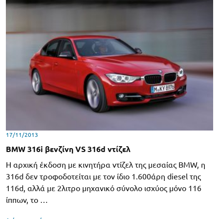
17/11/2013
BMW 316i βενζίνη VS 316d ντίζελ
Η αρχική έκδοση με κινητήρα ντίζελ της μεσαίας BMW, η
316d δεν τροφοδοτείται με τον ίδιο 1.600άρη diesel της
116d, αλλά με 2λιτρο μηχανικό σύνολο ισχύος μόνο 116
ίππων, το …