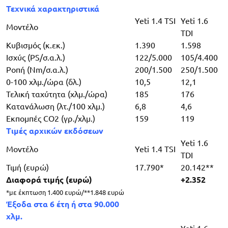
Τεχνικά χαρακτηριστικά
Yeti 1.4 TSI
Yeti 1.6
Μοντέλο
TDI
Κυβισμός (κ.εκ.)
1.390
1.598
Ισχύς (PS/σ.α.λ.)
122/5.000
105/4.400
Ροπή (Nm/σ.α.λ.)
200/1.500
250/1.500
0-100 χλμ./ώρα (δλ.)
10,5
12,1
Τελική ταχύτητα (χλμ./ώρα)
185
176
Κατανάλωση (λτ./100 χλμ.)
6,8
4,6
Εκπομπές CO2 (γρ./χλμ.)
159
119
Τιμές αρχικών εκδόσεων
Yeti 1.6
Μοντέλο
Yeti 1.4 TSI
TDI
Τιμή (ευρώ)
17.790*
20.142**
Διαφορά τιμής (ευρώ)
+2.352
*με έκπτωση 1.400 ευρώ/**1.848 ευρώ
Έξοδα στα 6 έτη ή στα 90.000
χλμ.