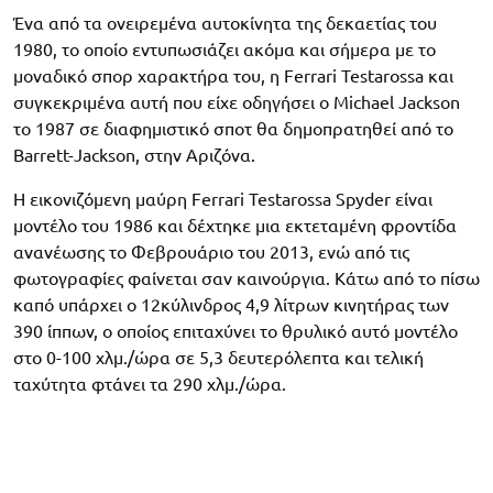
Ένα από τα ονειρεμένα αυτοκίνητα της δεκαετίας του
1980, το οποίο εντυπωσιάζει ακόμα και σήμερα με το
μοναδικό σπορ χαρακτήρα του, η Ferrari Testarossa και
συγκεκριμένα αυτή που είχε οδηγήσει ο Michael Jackson
το 1987 σε διαφημιστικό σποτ θα δημοπρατηθεί από το
Barrett-Jackson, στην Αριζόνα.
Η εικονιζόμενη μαύρη Ferrari Testarossa Spyder είναι
μοντέλο του 1986 και δέχτηκε μια εκτεταμένη φροντίδα
ανανέωσης το Φεβρουάριο του 2013, ενώ από τις
φωτογραφίες φαίνεται σαν καινούργια. Κάτω από το πίσω
καπό υπάρχει ο 12κύλινδρος 4,9 λίτρων κινητήρας των
390 ίππων, ο οποίος επιταχύνει το θρυλικό αυτό μοντέλο
στο 0-100 χλμ./ώρα σε 5,3 δευτερόλεπτα και τελική
ταχύτητα φτάνει τα 290 χλμ./ώρα.