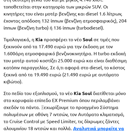
τοποθετείται στην κατηγορία των μικρών SUV. Οι
κινητήρες του είναι μοτέρ βενζίνης και diesel 1.6 λίτρων,
έχοντας απόδοση 132 ίππων (βενζίνη ατμοσφαιρικός), 204
ίππων (βενζίνη turbo) ή 136 ίππων (turbodiesel).
Τιμολογιακά, η
Kia
προσφέρει το νέο
Soul
σε τιμές που
ξεκινούν από τα 17.490 ευρώ για την έκδοση με τον
1.600άρη ατμοσφαιρικό βενζινοκινητήρα. Η turbo εκδοχή
του μοτέρ αυτού κοστίζει 25.000 ευρώ και είναι διαθέσιμη
κατόπιν παραγγελίας. Σε ό,τι αφορά στο diesel, το κόστος
ξεκινά από τα 19.490 ευρώ (21.490 ευρώ με αυτόματο
κιβώτιο).
Στο πεδίο του εξοπλισμού, το νέο
Kia Soul
διατίθεται μόνο
στο κορυφαίο επίπεδο EX Premium όπου περιλαμβάνει
σχεδόν τα πάντα. Ξεχωρίζουμε το προηγμένο Σύστημα
πολυμέσων με οθόνη 7 ιντσών, τον Αυτόματο κλιματισμό,
το Cruise Control με Speed Limiter, τις δίχρωμες ζάντες
αλουμινίου 18 ιντσών και πολλά.
Αναλυτικά μπορείτε να