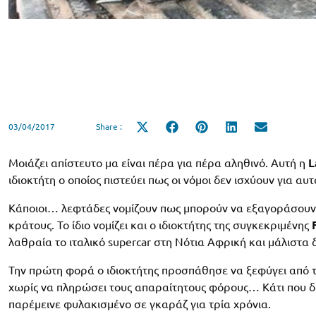
03/04/2017
Share :
Share
Share
Share
Share
Share
on
on
on
on
on
X
Facebook
Pinterest
LinkedIn
Email
(Twitter)
Μοιάζει απίστευτο μα είναι πέρα για πέρα αληθινό. Αυτή η
L
ιδιοκτήτη ο οποίος πιστεύει πως οι νόμοι δεν ισχύουν για αυ
Κάποιοι… λεφτάδες νομίζουν πως μπορούν να εξαγοράσουν τ
κράτους. Το ίδιο νομίζει και ο ιδιοκτήτης της συγκεκριμένης
λαθραία το ιταλικό supercar στη Νότια Αφρική και μάλιστα 
Την πρώτη φορά ο ιδιοκτήτης προσπάθησε να ξεφύγει από τι
χωρίς να πληρώσει τους απαραίτητους φόρους… Κάτι που δε
παρέμεινε φυλακισμένο σε γκαράζ για τρία χρόνια.