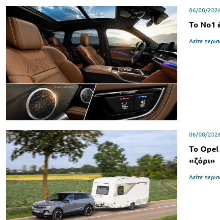
06/08/202
Το Νο1 
Δείτε περι
06/08/202
Το Opel
«ζόρι»
Δείτε περι