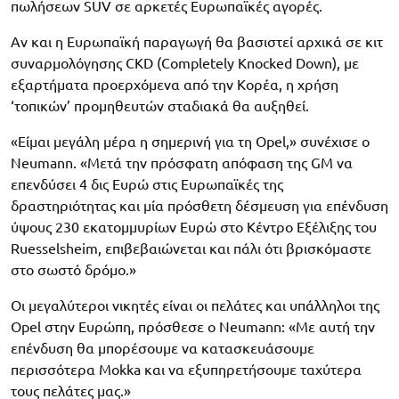
πωλήσεων SUV σε αρκετές Ευρωπαϊκές αγορές.
Αν και η Ευρωπαϊκή παραγωγή θα βασιστεί αρχικά σε κιτ
συναρμολόγησης CKD (Completely Knocked Down), με
εξαρτήματα προερχόμενα από την Κορέα, η χρήση
‘τοπικών’ προμηθευτών σταδιακά θα αυξηθεί.
«Είμαι μεγάλη μέρα η σημερινή για τη Opel,» συνέχισε ο
Neumann. «Μετά την πρόσφατη απόφαση της GM να
επενδύσει 4 δις Ευρώ στις Ευρωπαϊκές της
δραστηριότητας και μία πρόσθετη δέσμευση για επένδυση
ύψους 230 εκατομμυρίων Ευρώ στο Κέντρο Εξέλιξης του
Ruesselsheim, επιβεβαιώνεται και πάλι ότι βρισκόμαστε
στο σωστό δρόμο.»
Οι μεγαλύτεροι νικητές είναι οι πελάτες και υπάλληλοι της
Opel στην Ευρώπη, πρόσθεσε ο Neumann: «Με αυτή την
επένδυση θα μπορέσουμε να κατασκευάσουμε
περισσότερα Mokka και να εξυπηρετήσουμε ταχύτερα
τους πελάτες μας.»