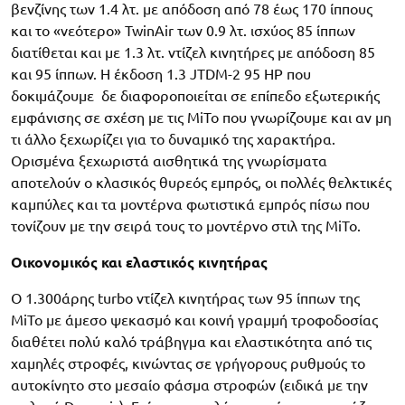
βενζίνης των 1.4 λτ. με απόδοση από 78 έως 170 ίππους
και το «νεότερο» TwinAir των 0.9 λτ. ισχύος 85 ίππων
διατίθεται και με 1.3 λτ. ντίζελ κινητήρες με απόδοση 85
και 95 ίππων. Η έκδοση 1.3 JTDM-2 95 HP που
δοκιμάζουμε δε διαφοροποιείται σε επίπεδο εξωτερικής
εμφάνισης σε σχέση με τις MiTo που γνωρίζουμε και αν μη
τι άλλο ξεχωρίζει για το δυναμικό της χαρακτήρα.
Ορισμένα ξεχωριστά αισθητικά της γνωρίσματα
αποτελούν ο κλασικός θυρεός εμπρός, οι πολλές θελκτικές
καμπύλες και τα μοντέρνα φωτιστικά εμπρός πίσω που
τονίζουν με την σειρά τους το μοντέρνο στιλ της MiTo.
Οικονομικός και ελαστικός κινητήρας
Ο 1.300άρης turbo ντίζελ κινητήρας των 95 ίππων της
MiTo με άμεσο ψεκασμό και κοινή γραμμή τροφοδοσίας
διαθέτει πολύ καλό τράβηγμα και ελαστικότητα από τις
χαμηλές στροφές, κινώντας σε γρήγορους ρυθμούς το
αυτοκίνητο στο μεσαίο φάσμα στροφών (ειδικά με την