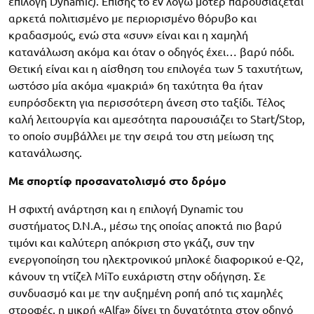
επιλογή Dynamic). Επίσης το εν λόγω μοτέρ παρουσιάζεται
αρκετά πολιτισμένο με περιορισμένο θόρυβο και
κραδασμούς, ενώ στα «συν» είναι και η χαμηλή
κατανάλωση ακόμα και όταν ο οδηγός έχει… βαρύ πόδι.
Θετική είναι και η αίσθηση του επιλογέα των 5 ταχυτήτων,
ωστόσο μία ακόμα «μακριά» 6η ταχύτητα θα ήταν
ευπρόσδεκτη για περισσότερη άνεση στο ταξίδι. Τέλος
καλή λειτουργία και αμεσότητα παρουσιάζει το Start/Stop,
το οποίο συμβάλλει με την σειρά του στη μείωση της
κατανάλωσης.
Με σπορτίφ προσανατολισμό στο δρόμο
Η σφιχτή ανάρτηση και η επιλογή Dynamic του
συστήματος D.N.A., μέσω της οποίας αποκτά πιο βαρύ
τιμόνι και καλύτερη απόκριση στο γκάζι, συν την
ενεργοποίηση του ηλεκτρονικού μπλοκέ διαφορικού e-Q2,
κάνουν τη ντίζελ MiTo ευχάριστη στην οδήγηση. Σε
συνδυασμό και με την αυξημένη ροπή από τις χαμηλές
στροφές, η μικρή «Alfa» δίνει τη δυνατότητα στον οδηγό