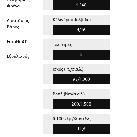
1.248
Φρένα
Κύλινδροι/βαλβίδες
Διαστάσεις -
Βάρος
4/16
EuroNCAP
Ταχύτητες
5
Εξοπλισμός
Ισχύς (PS/σ.α.λ.)
95/4.000
Ροπή (Nm/σ.α.λ.)
200/1.500
0-100 χλμ./ώρα (δλ.)
11,6