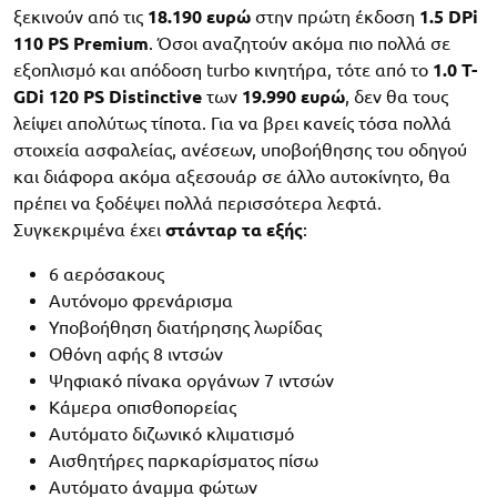
ξεκινούν από τις
18.190 ευρώ
στην πρώτη έκδοση
1.5 DPi
110 PS Premium
. Όσοι αναζητούν ακόμα πιο πολλά σε
εξοπλισμό και απόδοση turbo κινητήρα, τότε από το
1.0 T-
GDi 120 PS Distinctive
των
19.990 ευρώ
, δεν θα τους
λείψει απολύτως τίποτα. Για να βρει κανείς τόσα πολλά
στοιχεία ασφαλείας, ανέσεων, υποβοήθησης του οδηγού
και διάφορα ακόμα αξεσουάρ σε άλλο αυτοκίνητο, θα
πρέπει να ξοδέψει πολλά περισσότερα λεφτά.
Συγκεκριμένα έχει
στάνταρ τα εξής
:
6 αερόσακους
Αυτόνομο φρενάρισμα
Υποβοήθηση διατήρησης λωρίδας
Οθόνη αφής 8 ιντσών
Ψηφιακό πίνακα οργάνων 7 ιντσών
Κάμερα οπισθοπορείας
Αυτόματο διζωνικό κλιματισμό
Αισθητήρες παρκαρίσματος πίσω
Αυτόματο άναμμα φώτων