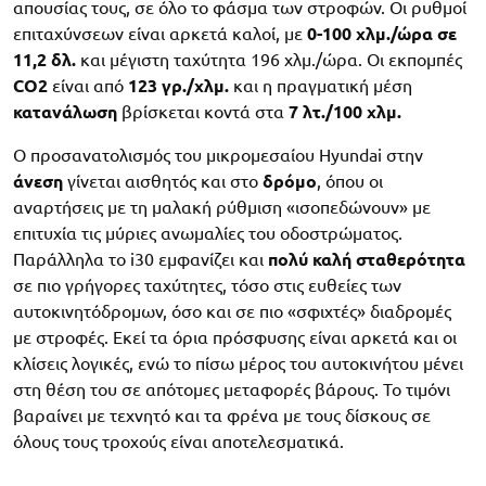
απουσίας τους, σε όλο το φάσμα των στροφών. Οι ρυθμοί
επιταχύνσεων είναι αρκετά καλοί, με
0-100 χλμ./ώρα σε
11,2 δλ.
και μέγιστη ταχύτητα 196 χλμ./ώρα. Οι εκπομπές
CO2
είναι από
123 γρ./χλμ.
και η πραγματική μέση
κατανάλωση
βρίσκεται κοντά στα
7 λτ./100 χλμ.
Ο προσανατολισμός του μικρομεσαίου Hyundai στην
άνεση
γίνεται αισθητός και στο
δρόμο
, όπου οι
αναρτήσεις με τη μαλακή ρύθμιση «ισοπεδώνουν» με
επιτυχία τις μύριες ανωμαλίες του οδοστρώματος.
Παράλληλα το i30 εμφανίζει και
πολύ καλή σταθερότητα
σε πιο γρήγορες ταχύτητες, τόσο στις ευθείες των
αυτοκινητόδρομων, όσο και σε πιο «σφιχτές» διαδρομές
με στροφές. Εκεί τα όρια πρόσφυσης είναι αρκετά και οι
κλίσεις λογικές, ενώ το πίσω μέρος του αυτοκινήτου μένει
στη θέση του σε απότομες μεταφορές βάρους. Το τιμόνι
βαραίνει με τεχνητό και τα φρένα με τους δίσκους σε
όλους τους τροχούς είναι αποτελεσματικά.