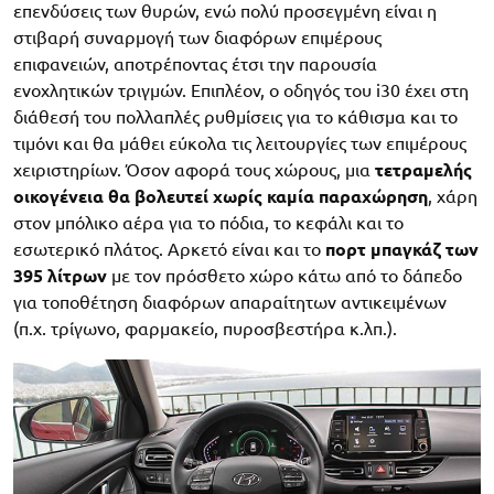
επενδύσεις των θυρών, ενώ πολύ προσεγμένη είναι η
στιβαρή συναρμογή των διαφόρων επιμέρους
επιφανειών, αποτρέποντας έτσι την παρουσία
ενοχλητικών τριγμών. Επιπλέον, ο οδηγός του i30 έχει στη
διάθεσή του πολλαπλές ρυθμίσεις για το κάθισμα και το
τιμόνι και θα μάθει εύκολα τις λειτουργίες των επιμέρους
χειριστηρίων. Όσον αφορά τους χώρους, μια
τετραμελής
οικογένεια θα βολευτεί χωρίς καμία παραχώρηση
, χάρη
στον μπόλικο αέρα για το πόδια, το κεφάλι και το
εσωτερικό πλάτος. Αρκετό είναι και το
πορτ μπαγκάζ των
395 λίτρων
με τον πρόσθετο χώρο κάτω από το δάπεδο
για τοποθέτηση διαφόρων απαραίτητων αντικειμένων
(π.χ. τρίγωνο, φαρμακείο, πυροσβεστήρα κ.λπ.).