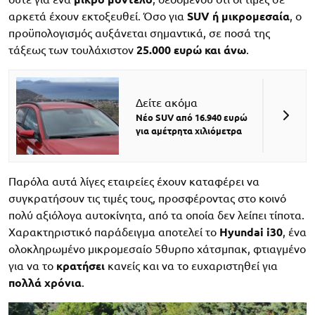
αρκετά έχουν εκτοξευθεί. Όσο για
SUV ή μικρομεσαία
, ο
προϋπολογισμός αυξάνεται σημαντικά, σε ποσά της
τάξεως των τουλάχιστον
25.000 ευρώ και άνω
.
Δείτε ακόμα
Νέο SUV από 16.940 ευρώ
για αμέτρητα χιλιόμετρα
Παρόλα αυτά λίγες εταιρείες έχουν καταφέρει να
συγκρατήσουν τις τιμές τους, προσφέροντας στο κοινό
πολύ αξιόλογα αυτοκίνητα, από τα οποία δεν λείπει τίποτα.
Χαρακτηριστικό παράδειγμα αποτελεί το
Hyundai i30
, ένα
ολοκληρωμένο μικρομεσαίο 5θυρπο χάτσμπακ, φτιαγμένο
για να το
κρατήσει
κανείς και να το ευχαριστηθεί για
πολλά χρόνια
.