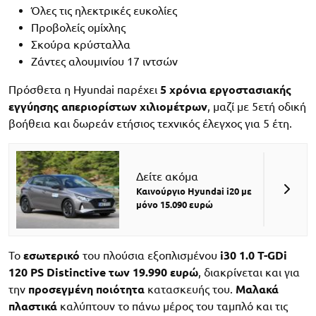
Όλες τις ηλεκτρικές ευκολίες
Προβολείς ομίχλης
Σκούρα κρύσταλλα
Ζάντες αλουμινίου 17 ιντσών
Πρόσθετα η Hyundai παρέχει
5 χρόνια εργοστασιακής
εγγύησης απεριορίστων χιλιομέτρων
, μαζί με 5ετή οδική
βοήθεια και δωρεάν ετήσιος τεχνικός έλεγχος για 5 έτη.
Δείτε ακόμα
Καινούργιο Hyundai i20 με
μόνο 15.090 ευρώ
Το
εσωτερικό
του πλούσια εξοπλισμένου
i30 1.0 T-GDi
120 PS Distinctive των 19.990 ευρώ
, διακρίνεται και για
την
προσεγμένη ποιότητα
κατασκευής του.
Μαλακά
πλαστικά
καλύπτουν το πάνω μέρος του ταμπλό και τις