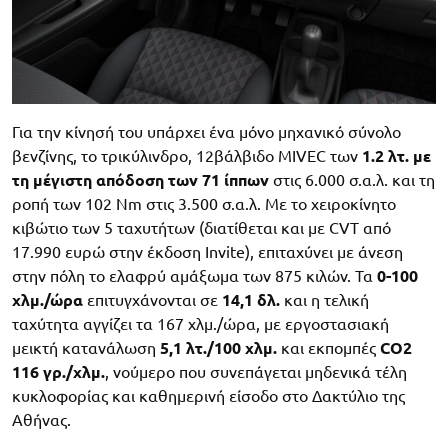
Για την κίνησή του υπάρχει ένα μόνο μηχανικό σύνολο
βενζίνης, το τρικύλινδρο, 12βάλβιδο MIVEC των
1.2 λτ. με
τη μέγιστη απόδοση των 71 ίππων
στις 6.000 σ.α.λ. και τη
ροπή των 102 Nm στις 3.500 σ.α.λ. Με το χειροκίνητο
κιβώτιο των 5 ταχυτήτων (διατίθεται και με CVT από
17.990 ευρώ στην έκδοση Invite), επιταχύνει με άνεση
στην πόλη το ελαφρύ αμάξωμα των 875 κιλών. Τα
0-100
χλμ./ώρα
επιτυγχάνονται σε
14,1 δλ.
και η τελική
ταχύτητα αγγίζει τα 167 χλμ./ώρα, με εργοστασιακή
μεικτή κατανάλωση
5,1 λτ./100 χλμ.
και εκπομπές
CO2
116 γρ./χλμ.
, νούμερο που συνεπάγεται μηδενικά τέλη
κυκλοφορίας και καθημερινή είσοδο στο Δακτύλιο της
Αθήνας.