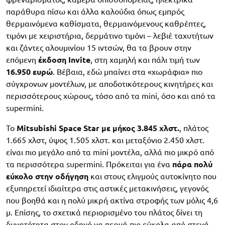
παράθυρα πίσω και άλλα καλούδια όπως εμπρός
θερμαινόμενα καθίσματα, θερμαινόμενους καθρέπτες,
τιμόνι με χειριστήρια, δερμάτινο τιμόνι – λεβιέ ταχυτήτων
και ζάντες αλουμινίου 15 ιντσών, θα τα βρουν στην
επόμενη
έκδοση Invite
, στη χαμηλή και πάλι τιμή των
16.950 ευρώ
. Βέβαια, εδώ μπαίνει στα «χωράφια» πιο
σύγχρονων μοντέλων, με αποδοτικότερους κινητήρες και
περισσότερους χώρους, τόσο από τα mini, όσο και από τα
supermini.
To
Mitsubishi Space Star με μήκος 3.845 χλστ.
, πλάτος
1.665 χλστ, ύψος 1.505 χλστ. και μεταξόνιο 2.450 χλστ.
είναι πιο μεγάλο από τα mini μοντέλα, αλλά πιο μικρό από
τα περισσότερα supermini. Πρόκειται για ένα
πάρα πολύ
εύκολο στην οδήγηση
και στους ελιγμούς αυτοκίνητο που
εξυπηρετεί ιδιαίτερα στις αστικές μετακινήσεις, γεγονός
που βοηθά και η πολύ μικρή ακτίνα στροφής των μόλις 4,6
μ. Επίσης, το σχετικά περιορισμένο του πλάτος δίνει τη
δυνατότητα στον οδηγό να περνά πιο εύκολα από στενά