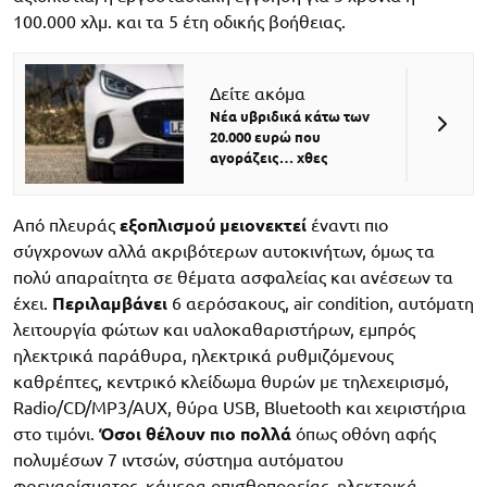
100.000 χλμ. και τα 5 έτη οδικής βοήθειας.
Δείτε ακόμα
Νέα υβριδικά κάτω των
20.000 ευρώ που
αγοράζεις… χθες
Από πλευράς
εξοπλισμού μειονεκτεί
έναντι πιο
σύγχρονων αλλά ακριβότερων αυτοκινήτων, όμως τα
πολύ απαραίτητα σε θέματα ασφαλείας και ανέσεων τα
έχει.
Περιλαμβάνει
6 αερόσακους, air condition, αυτόματη
λειτουργία φώτων και υαλοκαθαριστήρων, εμπρός
ηλεκτρικά παράθυρα, ηλεκτρικά ρυθμιζόμενους
καθρέπτες, κεντρικό κλείδωμα θυρών με τηλεχειρισμό,
Radio/CD/MP3/AUX, θύρα USB, Bluetooth και χειριστήρια
στο τιμόνι.
Όσοι θέλουν πιο πολλά
όπως οθόνη αφής
πολυμέσων 7 ιντσών, σύστημα αυτόματου
φρεναρίσματος, κάμερα οπισθοπορείας, ηλεκτρικά