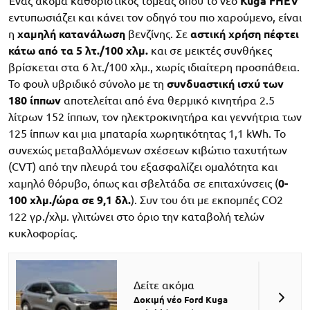
Ένας ακόμα καθοριστικός τομέας όπου το νέο
Kuga FHEV
εντυπωσιάζει και κάνει τον οδηγό του πιο χαρούμενο, είναι
η
χαμηλή κατανάλωση
βενζίνης. Σε
αστική χρήση πέφτει
κάτω από τα 5 λτ./100 χλμ.
και σε μεικτές συνθήκες
βρίσκεται στα 6 λτ./100 χλμ., χωρίς ιδιαίτερη προσπάθεια.
Το φουλ υβριδικό σύνολο με τη
συνδυαστική ισχύ των
180 ίππων
αποτελείται από ένα θερμικό κινητήρα 2.5
λίτρων 152 ίππων, τον ηλεκτροκινητήρα και γεννήτρια των
125 ίππων και μια μπαταρία χωρητικότητας 1,1 kWh. Το
συνεχώς μεταβαλλόμενων σχέσεων κιβώτιο ταχυτήτων
(CVT) από την πλευρά του εξασφαλίζει ομαλότητα και
χαμηλό θόρυβο, όπως και σβελτάδα σε επιταχύνσεις (
0-
100 χλμ./ώρα σε 9,1 δλ.
). Συν του ότι με εκπομπές CO2
122 γρ./χλμ. γλιτώνει στο όριο την καταβολή τελών
κυκλοφορίας.
Δείτε ακόμα
Δοκιμή νέο Ford Kuga