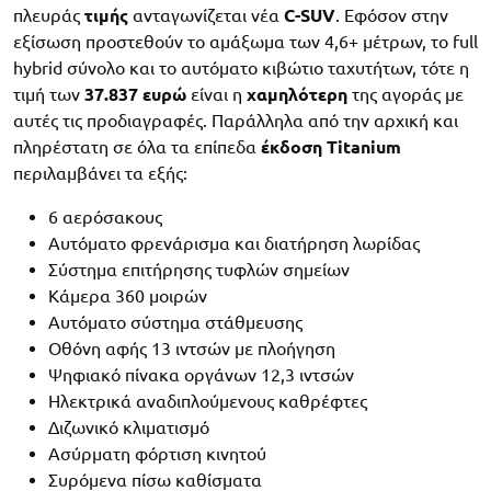
πλευράς
τιμής
ανταγωνίζεται νέα
C-SUV
. Εφόσον στην
εξίσωση προστεθούν το αμάξωμα των 4,6+ μέτρων, το full
hybrid σύνολο και το αυτόματο κιβώτιο ταχυτήτων, τότε η
τιμή των
37.837 ευρώ
είναι η
χαμηλότερη
της αγοράς με
αυτές τις προδιαγραφές. Παράλληλα από την αρχική και
πληρέστατη σε όλα τα επίπεδα
έκδοση Titanium
περιλαμβάνει τα εξής:
6 αερόσακους
Αυτόματο φρενάρισμα και διατήρηση λωρίδας
Σύστημα επιτήρησης τυφλών σημείων
Κάμερα 360 μοιρών
Αυτόματο σύστημα στάθμευσης
Οθόνη αφής 13 ιντσών με πλοήγηση
Ψηφιακό πίνακα οργάνων 12,3 ιντσών
Ηλεκτρικά αναδιπλούμενους καθρέφτες
Διζωνικό κλιματισμό
Ασύρματη φόρτιση κινητού
Συρόμενα πίσω καθίσματα