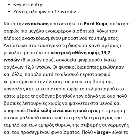
Keyless entry
Ζάντες αλουμινίου 17 ιντσών
Μετά την
ανανέωση
που δέχτηκε το
Ford Kuga
, απέκτησε
σαφώς πιο μεγάλο ενδιαφέρον αισθητικά, λόγω του
πλήρως ανασχεδιασμένου μπροστινού του τμήματος.
Αντίστοιχα στο εσωτερικό τη διαφορά κάνει αμέσως η
μεγαλύτερη στάνταρ
κεντρική οθόνη αφής 13,2
ιντσών
(8 ιντσών πριν), συνοδεία ψηφιακού πίνακα
οργάνων 12,3 ιντσών. Οι φυσικοί διακόπτες μειώθηκαν
και άλλο, παρόλα αυτά το κλασικό περιστροφικό
χειριστήριο για την ένταση του ήχου στη βάση της
κονσόλας και τα χειριστήρια αφής του κλιματισμού στο
κάτω μέρος της οθόνης βοηθούν τον οδηγό για δυο πολύ
βασικές λειτουργίες χωρίς να ψάχνεται στα μενού και
υπομενού.
Πολύ καλή είναι και η ποιότητα
με τη χρήση
παχιού μαλακού πλαστικού στο μεγαλύτερο μέρος του
ταμπλό και των εμπρός θυρών, της στιβαρής συναρμογής
και του προσεγμένου φινιρίσματος. Πολύ «
large
» είναι το