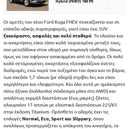
Hybrid (FHEV) 180 PS
Οι αρετές του νέου Ford Kuga FHEV συνεχίζονται και σε
επίπεδο οδικής συμπεριφοράς, γιατί είναι ένα SUV
ξεκούραστο, ασφαλές και πολύ σταθερό
. Το πλαίσιο και
οι αναρτήσεις είναι τόσο καλά ταιριασμένα μεταξύ τους,
που μεταδίδουν στον οδηγό μια συμπαγή αίσθηση, δίχως
όμως να τον αφήνουν αποκομμένο από το δρόμο. Οι πολύ
καλά σεταρισμένες αναρτήσεις εξασφαλίζουν άνετες
διαδρομές, ενώ παρά τον αυξημένο του όγκο και το βάρος
των σχεδόν 1,7 τόνων (με οδηγό) στρίβει λες και είναι
χαμηλότερο και ελαφρύτερο. Και όλα αυτά με ημιάκαμπτο
πίσω άξονα (πολλαπλοί σύνδεσμοι μόνο στο AWD) και
απολύτως νορμάλ διαστάσεων (έως μικρές) ζάντες
αλουμινίου 17 ιντσών με ελαστικά διαστάσεων 225/65
στην έκδοση Titanium. Πρόσθετα ο οδηγός έχει τις
επιλογές
Normal, Eco, Sport και Slippery
, όπου
αναλόγως προσαρμόζεται η απόκριση του κινητήρα, το