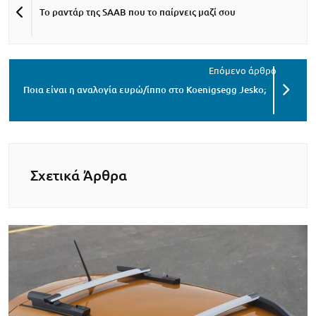
Το ραντάρ της SAAB που το παίρνεις μαζί σου
Ποια είναι η αναλογία ευρώ/ίππο στο Koenigsegg Jesko;
Σχετικά Άρθρα