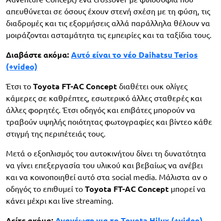
απευθύνεται σε όσους έχουν στενή σχέση με τη φύση, τις
διαδρομές και τις εξορμήσεις αλλά παράλληλα θέλουν να
μοιράζονται ασταμάτητα τις εμπειρίες και τα ταξίδια τους.
Διαβάστε ακόμα:
Αυτό είναι το νέο Daihatsu Terios
(+video)
Έτσι το
Toyota FT-AC Concept
διαθέτει ουκ ολίγες
κάμερες σε καθρέπτες, εσωτερικό άλλες σταθερές και
άλλες φορητές. Έτσι οδηγός και επιβάτες μπορούν να
τραβούν υψηλής ποιότητας φωτογραφίες και βίντεο κάθε
στιγμή της περιπέτειάς τους.
Μετά ο εξοπλισμός του αυτοκινήτου δίνει τη δυνατότητα
να γίνει επεξεργασία του υλικού και βεβαίως να ανέβει
και να κοινοποιηθεί αυτό στα social media. Μάλιστα αν ο
οδηγός το επιθυμεί το
Toyota FT-AC Concept
μπορεί να
κάνει μέχρι και live streaming.
Δείτε ακόμα:
Ανανέωση για το Toyota Hilux (+video)