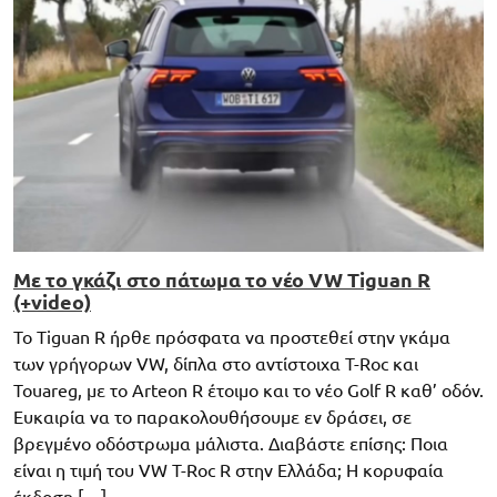
Με το γκάζι στο πάτωμα το νέο VW Tiguan R
(+video)
Το Tiguan R ήρθε πρόσφατα να προστεθεί στην γκάμα
των γρήγορων VW, δίπλα στο αντίστοιχα T-Roc και
Touareg, με το Arteon R έτοιμο και το νέο Golf R καθ’ οδόν.
Ευκαιρία να το παρακολουθήσουμε εν δράσει, σε
βρεγμένο οδόστρωμα μάλιστα. Διαβάστε επίσης: Ποια
είναι η τιμή του VW T-Roc R στην Ελλάδα; Η κορυφαία