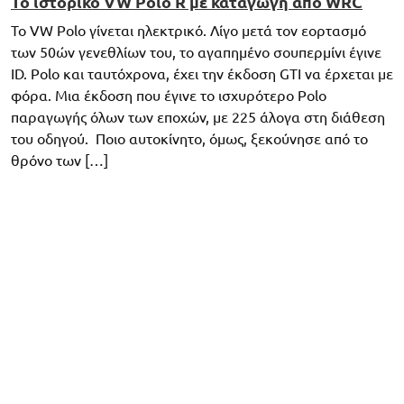
Το ιστορικό VW Polo R με καταγωγή από WRC
Το VW Polo γίνεται ηλεκτρικό. Λίγο μετά τον εορτασμό
των 50ών γενεθλίων του, το αγαπημένο σουπερμίνι έγινε
ID. Polo και ταυτόχρονα, έχει την έκδοση GTI να έρχεται με
φόρα. Μια έκδοση που έγινε το ισχυρότερο Polo
παραγωγής όλων των εποχών, με 225 άλογα στη διάθεση
του οδηγού. Ποιο αυτοκίνητο, όμως, ξεκούνησε από το
θρόνο των […]