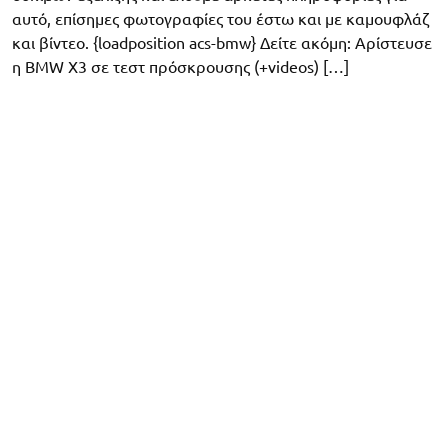
αυτό, επίσημες φωτογραφίες του έστω και με καμουφλάζ
και βίντεο. {loadposition acs-bmw} Δείτε ακόμη: Αρίστευσε
η BMW X3 σε τεστ πρόσκρουσης (+videos) […]