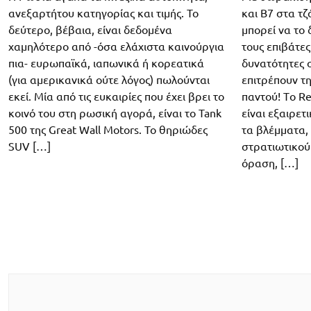
και Β7 στα τζ
ανεξαρτήτου κατηγορίας και τιμής. Το
μπορεί να το
δεύτερο, βέβαια, είναι δεδομένα
τους επιβάτες
χαμηλότερο από -όσα ελάχιστα καινούργια
δυνατότητες 
πια- ευρωπαϊκά, ιαπωνικά ή κορεατικά
επιτρέπουν τ
(για αμερικανικά ούτε λόγος) πωλούνται
παντού! Tο Re
εκεί. Μία από τις ευκαιρίες που έχει βρει το
είναι εξαιρετ
κοινό του στη ρωσική αγορά, είναι το Tank
τα βλέμματα, 
500 της Great Wall Motors. Το θηριώδες
στρατιωτικού
SUV […]
όραση, […]