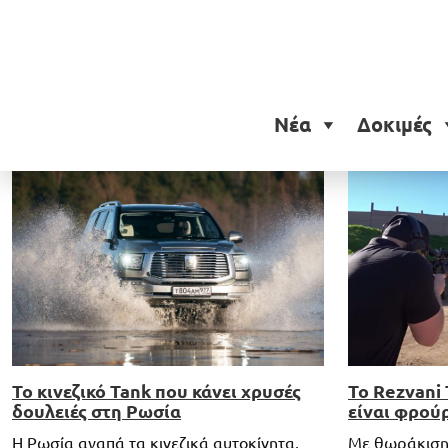
Ετικέτα:
Rezvani Tank Mi
Νέα
Δοκιμές
To Rezvani 
Το κινεζικό Tank που κάνει χρυσές
είναι φρούρ
δουλειές στη Ρωσία
Με θωράκιση
Η Ρωσία αγαπά τα κινεζικά αυτοκίνητα,