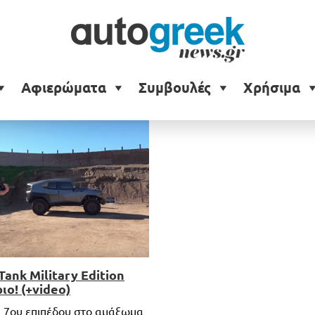
litary Edition
Αφιερώματα
Συμβουλές
Χρήσιμα
Tank Military Edition
ιο! (+video)
 7ου επιπέδου στο αμάξωμα