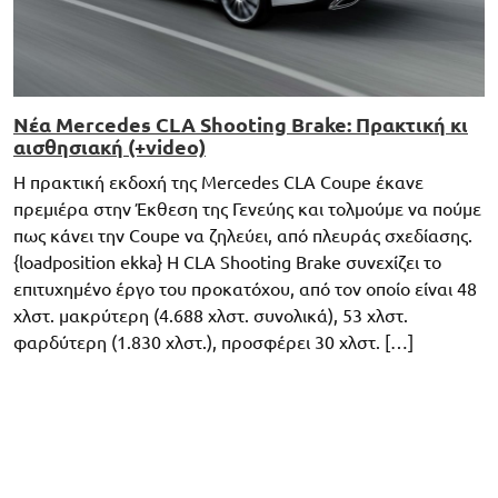
Νέα Mercedes CLA Shooting Brake: Πρακτική κι
αισθησιακή (+video)
Η πρακτική εκδοχή της Mercedes CLA Coupe έκανε
πρεμιέρα στην Έκθεση της Γενεύης και τολμούμε να πούμε
πως κάνει την Coupe να ζηλεύει, από πλευράς σχεδίασης.
{loadposition ekka} Η CLA Shooting Brake συνεχίζει το
επιτυχημένο έργο του προκατόχου, από τον οποίο είναι 48
χλστ. μακρύτερη (4.688 χλστ. συνολικά), 53 χλστ.
φαρδύτερη (1.830 χλστ.), προσφέρει 30 χλστ. […]