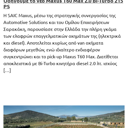
Οδηγούμε το νέο Maxus T60 Max 2.0 Bi-Turbo 215
PS
Η SAIC Maxus, μέσω της στρατηγικής συνεργασίας της
Automotive Solutions και του Ομίλου Επιχειρήσεων
Σαρακάκη, παρουσίασε στην Ελλάδα την πλήρη γκάμα
των ελαφρών επαγγελματικών οχημάτων της (ηλεκτρικά
και diesel). Αποτελείται κυρίως από van οχήματα
διαφόρων μεγεθών, ενώ ιδιαίτερο ενδιαφέρον
συγκεντρώνει και το pick-up Maxus T60 Max. Διατίθεται
αποκλειστικά με Bi-Turbo κινητήρα diesel 2.0 λτ. ισχύος
[…]