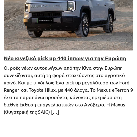
Νέο κινεζικό pick up 440 ίππων για την Ευρώπη
Οι ροές νέων αυτοκινήτων από την Κίνα στην Ευρώπη
συνεχίζονται, αυτή τη φορά στοχεύοντας στο αγροτικό
κοινό. Και με τι «όπλο»; Ένα pick up μεγαλύτερο των Ford
Ranger και Toyota Hilux, με 440 άλογα. Το Maxus eTerron 9
έχει τα παραπάνω προσόντα, κάνοντας πρεμιέρα στη
διεθνή έκθεση επαγγελματικών στο Ανόβερο. Η Maxus
(θυγατρική της SAIC) […]