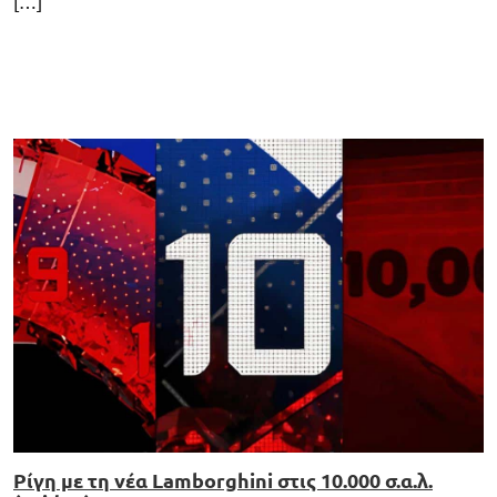
[…]
Ρίγη με τη νέα Lamborghini στις 10.000 σ.α.λ.