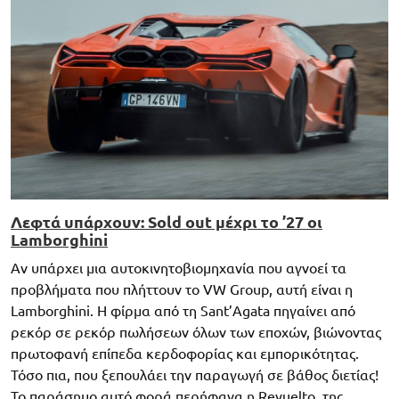
Λεφτά υπάρχουν: Sold out μέχρι το ’27 οι
Lamborghini
Αν υπάρχει μια αυτοκινητοβιομηχανία που αγνοεί τα
προβλήματα που πλήττουν το VW Group, αυτή είναι η
Lamborghini. Η φίρμα από τη Sant’Agata πηγαίνει από
ρεκόρ σε ρεκόρ πωλήσεων όλων των εποχών, βιώνοντας
πρωτοφανή επίπεδα κερδοφορίας και εμπορικότητας.
Τόσο πια, που ξεπουλάει την παραγωγή σε βάθος διετίας!
Το παράσημο αυτό φορά περήφανα η Revuelto, της