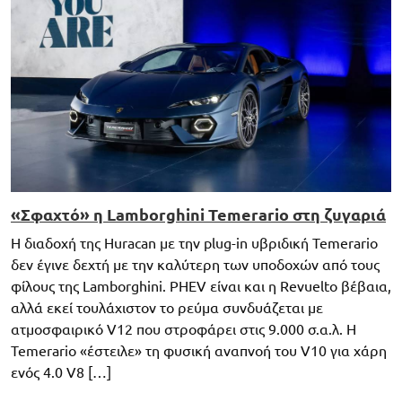
«Σφαχτό» η Lamborghini Temerario στη ζυγαριά
Η διαδοχή της Huracan με την plug-in υβριδική Temerario
δεν έγινε δεχτή με την καλύτερη των υποδοχών από τους
φίλους της Lamborghini. PHEV είναι και η Revuelto βέβαια,
αλλά εκεί τουλάχιστον το ρεύμα συνδυάζεται με
ατμοσφαιρικό V12 που στροφάρει στις 9.000 σ.α.λ. Η
Temerario «έστειλε» τη φυσική αναπνοή του V10 για χάρη
ενός 4.0 V8 […]