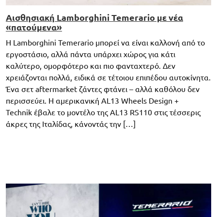
Αισθησιακή Lamborghini Temerario με νέα
«πατούμενα»
Η Lamborghini Temerario μπορεί να είναι καλλονή από το
εργοστάσιο, αλλά πάντα υπάρχει χώρος για κάτι
καλύτερο, ομορφότερο και πιο φανταχτερό. Δεν
χρειάζονται πολλά, ειδικά σε τέτοιου επιπέδου αυτοκίνητα.
Ένα σετ aftermarket ζάντες φτάνει – αλλά καθόλου δεν
περισσεύει. Η αμερικανική AL13 Wheels Design +
Technik έβαλε το μοντέλο της AL13 RS110 στις τέσσερις
άκρες της Ιταλίδας, κάνοντάς την […]