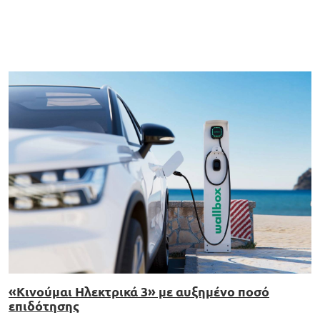
«Κινούμαι Ηλεκτρικά 3» με αυξημένο ποσό
επιδότησης