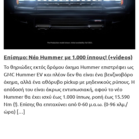
Επίσημο: Νέο Hummer με 1.000 ίππους! (+videos)
Το θηριώδες εκτός δρόμου όχημα Hummer επιστρέφει ως
GMC Hummer EV και πλέον δεν θα είναι ένα βενζινοβόρο
όχημα, αλλά ένα αθόρυβο pickup με μηδενικούς ρύπους. Η
απόδοσή του είναι άκρως εντυπωσιακή, αφού το νέο
Hummer θα έχει ισχύ έως 1.000 ίππων, ροπή έως 15.590
Nm (!). Επίσης θα επιταχύνει από 0-60 μ.α.ω. (0-96 χλμ./
ώρα) […]