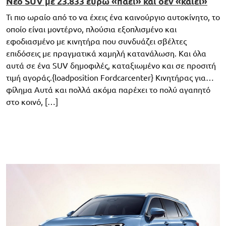
Νέο SUV με 23.833 ευρώ «πάει» και δεν «καίει»
Τι πιο ωραίο από το να έχεις ένα καινούργιο αυτοκίνητο, το
οποίο είναι μοντέρνο, πλούσια εξοπλισμένο και
εφοδιασμένο με κινητήρα που συνδυάζει σβέλτες
επιδόσεις με πραγματικά χαμηλή κατανάλωση. Και όλα
αυτά σε ένα SUV δημοφιλές, καταξιωμένο και σε προσιτή
τιμή αγοράς.{loadposition Fordcarcenter} Κινητήρας για…
φίλημα Αυτά και πολλά ακόμα παρέχει το πολύ αγαπητό
στο κοινό, […]