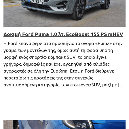
Δοκιμή Ford Puma 1.0 λτ. EcoBoost 155 PS mHEV
Η Ford επανάφερε στο προσκήνιο το όνομα «Puma» στην
γκάμα των μοντέλων της, όμως αυτή τη φορά υπό τη
μορφή ενός σπορτίφ κόμπακτ SUV, το οποίο έγινε
γρήγορα δημοφιλές και έχει αγαπηθεί από χιλιάδες
αγοραστές σε όλη την Ευρώπη. Έτσι, η Ford διεύρυνε
περεταίρω τις προτάσεις της στην συνεχώς
αναπτυσσόμενη κατηγορία των crossover/SUV, μαζί με […]