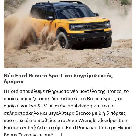
Νέα Ford Bronco Sport και «αγρίμι» εκτός
δρόμου
Η Ford αποκάλυψε πλήρως το νέο μοντέλο της Bronco, το
οποίο εμφανίζεται σε δύο εκδοχές, το Bronco Sport, το
οποίο είναι ένα SUV με στάνταρ 4κίνηση και το πιο
σκληροτράχηλο και μεγαλύτερο Bronco με 2 ή 5 πόρτες,
που στοχεύει απευθείας στο Jeep Wrangler.{loadposition
Fordcarcenter} Δείτε ακόμα: Ford Puma και Kuga με Hybrid
Bonus Ξεκινώντας από […]