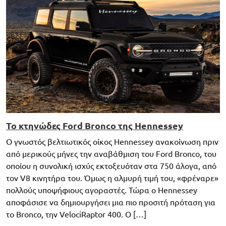
Το κτηνώδες Ford Bronco της Hennessey
Ο γνωστός βελτιωτικός οίκος Hennessey ανακοίνωση πριν
από μερικούς μήνες την αναβάθμιση του Ford Bronco, του
οποίου η συνολική ισχύς εκτοξευόταν στα 750 άλογα, από
τον V8 κινητήρα του. Όμως η αλμυρή τιμή του, «φρέναρε»
πολλούς υποψήφιους αγοραστές. Τώρα ο Hennessey
αποφάσισε να δημιουργήσει μια πιο προσιτή πρόταση για
το Bronco, την VelociRaptor 400. O […]