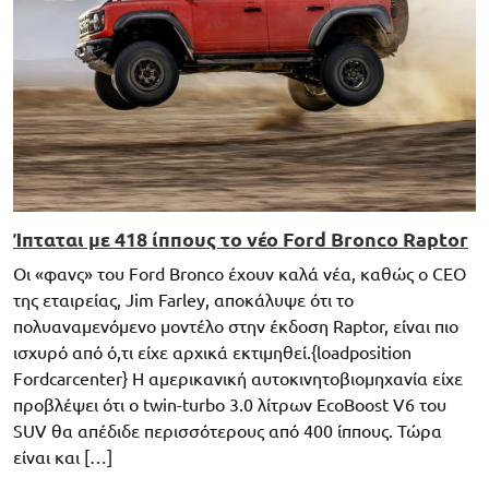
Ίπταται με 418 ίππους το νέο Ford Bronco Raptor
Οι «φανς» του Ford Bronco έχουν καλά νέα, καθώς ο CEO
της εταιρείας, Jim Farley, αποκάλυψε ότι το
πολυαναμενόμενο μοντέλο στην έκδοση Raptor, είναι πιο
ισχυρό από ό,τι είχε αρχικά εκτιμηθεί.{loadposition
Fordcarcenter} Η αμερικανική αυτοκινητοβιομηχανία είχε
προβλέψει ότι ο twin-turbo 3.0 λίτρων EcoBoost V6 του
SUV θα απέδιδε περισσότερους από 400 ίππους. Τώρα
είναι και […]