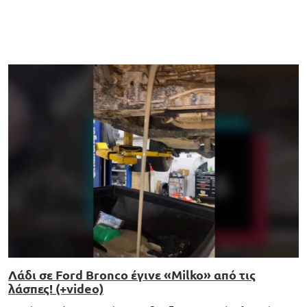
Λάδι σε Ford Bronco έγινε «Milko» από τις
λάσπες! (+video)