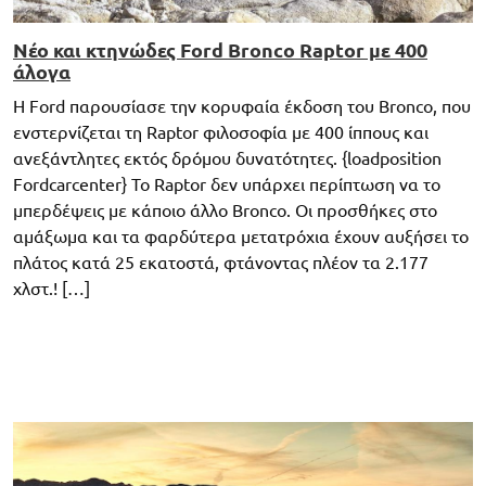
Νέο και κτηνώδες Ford Bronco Raptor με 400
άλογα
Η Ford παρουσίασε την κορυφαία έκδοση του Bronco, που
ενστερνίζεται τη Raptor φιλοσοφία με 400 ίππους και
ανεξάντλητες εκτός δρόμου δυνατότητες. {loadposition
Fordcarcenter} Το Raptor δεν υπάρχει περίπτωση να το
μπερδέψεις με κάποιο άλλο Bronco. Οι προσθήκες στο
αμάξωμα και τα φαρδύτερα μετατρόχια έχουν αυξήσει το
πλάτος κατά 25 εκατοστά, φτάνοντας πλέον τα 2.177
χλστ.! […]