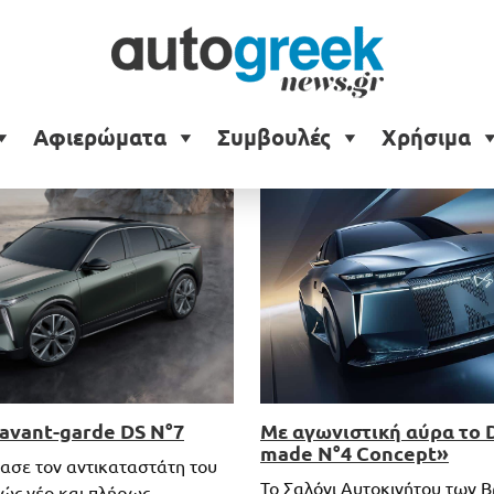
s
Αφιερώματα
Συμβουλές
Χρήσιμα
Με αγωνιστική αύρα το 
 avant-garde DS N°7
made N°4 Concept»
ασε τον αντικαταστάτη του
Το Σαλόνι Αυτοκινήτου των 
λώς νέο και πλήρως