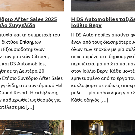
δριο After Sales 2025
Η DS Automobiles ταξιδε
ιλο Συγγελίδη
Ιούλιο Βερν
τυχία και τη συμμετοχή του
Η DS Automobiles αποτίνει φ
 δικτύου Επίσημων
έναν από τους διασημότερου
ι Εξουσιοδοτημένων
όλων των εποχών με μία συλ
 των μαρκών Citroën,
αφιερωμένη στη δημιουργικό
 και DS Automobiles,
περιπέτεια, μα πρώτα και π
θηκε τη Δευτέρα 20
στον Ιούλιο Βερν. Κάθε μοντέ
 Ετήσιο Συνέδριο After Sales
εμπνευσμένο από το έργο του
γγελίδη, στο συνεδριακό Hall
κυκλοφορεί σε ειδικές αποχ
 Grand Resort. Η εκδήλωση,
μπλε — μία πρόσκληση για ε
ον καθιερωθεί ως θεσμός για
Κάθε οδηγός […]
οτέλεσε μια […]