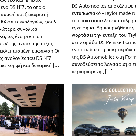
DS Automobiles αποκάλυψε 
ένο DS N°7, το οποίο
εντυπωσιακό «Taylor made N
ύ κομψή και ξεχωριστή
το οποίο αποτελεί ένα τολμηρ
ηθώρα τεχνολογιών, φουλ
εγχείρημα. Δημιουργήθηκε γι
ανώτερα συνολικά
γιορτάσει την ένταξη του Tay
κά, ως ένα premium
στην ομάδα DS Penske Formul
SUV της ανώτερης τάξης.
ενσαρκώσει τη μακροχρόνια
 εκλεπτυσμένη εμφάνιση Οι
της DS Automobiles στη Formu
ς αναλογίες του DS N°7
συνοδεύσει το λανσάρισμα τ
μια κομψή και δυναμική […]
περιορισμένης […]