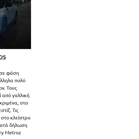
 DS
 σε φάση
άλληλα πολύ
ον. Τους
ί από γαλλική
κριμένα, στο
στίζ. Τις
ι στο κλείστρο
 κατά δήλωση
ry Metroz