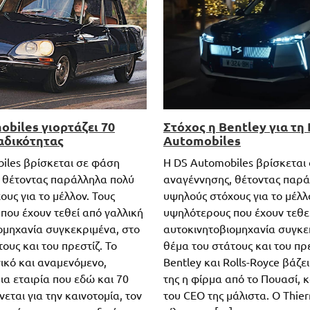
obiles γιορτάζει 70
Στόχος η Bentley για τη
αδικότητας
Automobiles
iles βρίσκεται σε φάση
Η DS Automobiles βρίσκεται
 θέτοντας παράλληλα πολύ
αναγέννησης, θέτοντας παρ
υς για το μέλλον. Τους
υψηλούς στόχους για το μέλλ
που έχουν τεθεί από γαλλική
υψηλότερους που έχουν τεθε
ομηχανία συγκεκριμένα, στο
αυτοκινητοβιομηχανία συγκε
ους και του πρεστίζ. Το
θέμα του στάτους και του πρε
ικό και αναμενόμενο,
Bentley και Rolls-Royce βάζε
ια εταιρία που εδώ και 70
της η φίρμα από το Πουασί,
νεται για την καινοτομία, τον
του CEO της μάλιστα. Ο Thier