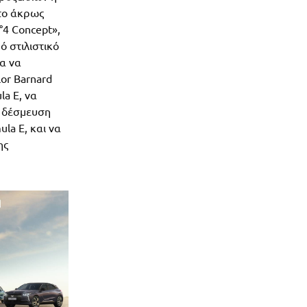
το άκρως
°4 Concept»,
ό στιλιστικό
α να
lor Barnard
a E, να
 δέσμευση
la E, και να
ης