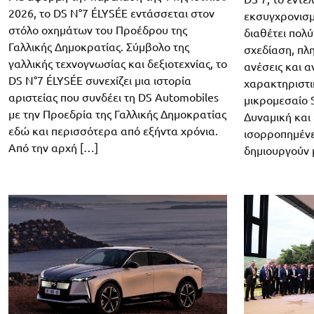
2026, το DS N°7 ÉLYSÉE εντάσσεται στον
εκσυγχρονισμ
στόλο οχημάτων του Προέδρου της
διαθέτει πολ
Γαλλικής Δημοκρατίας. Σύμβολο της
σχεδίαση, πλ
γαλλικής τεχνογνωσίας και δεξιοτεχνίας, το
ανέσεις και 
DS N°7 ÉLYSÉE συνεχίζει μια ιστορία
χαρακτηριστι
αριστείας που συνδέει τη DS Automobiles
μικρομεσαίο 
με την Προεδρία της Γαλλικής Δημοκρατίας
Δυναμική και
εδώ και περισσότερα από εξήντα χρόνια.
ισορροπημένε
Από την αρχή […]
δημιουργούν 