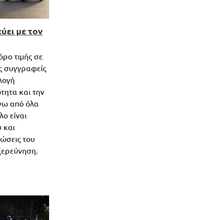
ύει με τον
όρο τιμής σε
ς συγγραφείς
λογή
τητα και την
άνω από όλα
λο είναι
 και
ρώσεις του
ξερεύνηση.