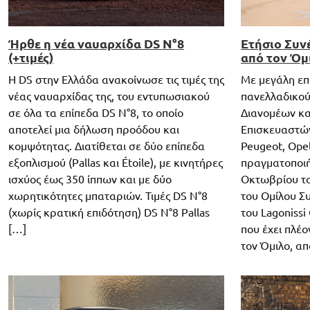
Ετήσιο Συνέ
Ήρθε η νέα ναυαρχίδα DS N°8
από τον Όμ
(+τιμές)
Με μεγάλη επι
H DS στην Ελλάδα ανακοίνωσε τις τιμές της
πανελλαδικού
νέας ναυαρχίδας της, του εντυπωσιακού
Διανομέων κα
σε όλα τα επίπεδα DS N°8, το οποίο
Επισκευαστών
αποτελεί μια δήλωση προόδου και
Peugeot, Opel
κομψότητας. Διατίθεται σε δύο επίπεδα
πραγματοποιή
εξοπλισμού (Pallas και Étoile), με κινητήρες
Οκτωβρίου το
ισχύος έως 350 ίππων και με δύο
του Ομίλου Συ
χωρητικότητες μπαταριών. Τιμές DS N°8
του Lagonissi
(χωρίς κρατική επιδότηση) DS N°8 Pallas
που έχει πλέ
[…]
τον Όμιλο, απ