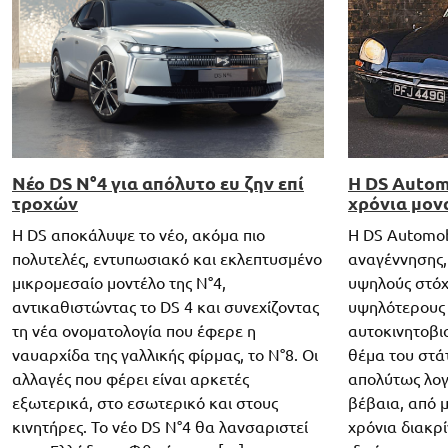
H DS Autom
Νέο DS N°4 για απόλυτο ευ ζην επί
χρόνια μον
τροχών
Η DS Automob
H DS αποκάλυψε το νέο, ακόμα πιο
αναγέννησης,
πολυτελές, εντυπωσιακό και εκλεπτυσμένο
υψηλούς στόχο
μικρομεσαίο μοντέλο της N°4,
υψηλότερους 
αντικαθιστώντας το DS 4 και συνεχίζοντας
αυτοκινητοβι
τη νέα ονοματολογία που έφερε η
θέμα του στάτ
ναυαρχίδα της γαλλικής φίρμας, το N°8. Οι
απολύτως λογ
αλλαγές που φέρει είναι αρκετές
βέβαια, από μ
εξωτερικά, στο εσωτερικό και στους
χρόνια διακρί
κινητήρες. Το νέο DS N°4 θα λανσαριστεί