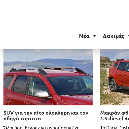
Ετικέτα:
Dacia Duster 1
Νέα
Δοκιμές
SUV για την πίτα ολόκληρη και τον
Μακράν φθη
οδηγό χορτάτο
1.5 diesel 4
Όλοι όσοι θέλουν να αγοράσουν ένα
Το Dacia Dust