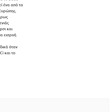
εί ένα από τα
Ευρώπης.
ήρως
ενιάς
ρσι και
όα εισροή
ιδικά όταν
Ci και το