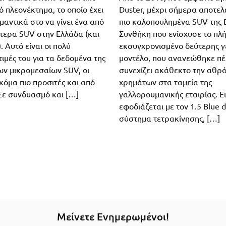
 πλεονέκτημα, το οποίο έχει
Duster, μέχρι σήμερα αποτελ
αντικά στο να γίνει ένα από
πιο καλοπουλημένα SUV της 
τερα SUV στην Ελλάδα (και
Συνθήκη που ενίσχυσε το πλ
 Αυτό είναι οι πολύ
εκσυγχρονισμένο δεύτερης γ
ιμές του για τα δεδομένα της
μοντέλο, που ανανεώθηκε πέ
ων μικρομεσαίων SUV, οι
συνεχίζει ακάθεκτο την αθρ
ακόμα πιο προσιτές και από
χρημάτων στα ταμεία της
Σε συνδυασμό και […]
γαλλορουμανικής εταιρίας. Ε
εφοδιάζεται με τον 1.5 Blue d
σύστημα τετρακίνησης, […]
Μείνετε Ενημερωμένοι!