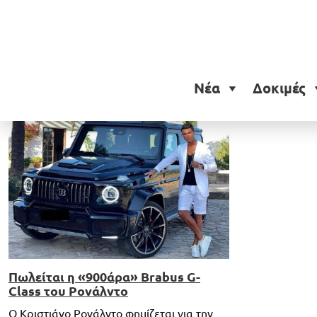
Ετικέτα:
Brabus GV12
Νέα
Δοκιμές
Πωλείται η «900άρα» Brabus G-
Class του Ρονάλντο
O Κριστιάνο Ρονάλντο φημίζεται για την