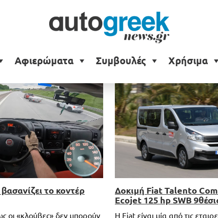
Αφιερώματα
Συμβουλές
Χρήσιμα
Δοκιμή Fiat Talento Comb
 βασανίζει το κοντέρ
Ecojet 125 hp SWB 9θέσι
Η Fiat είναι μία από τις εταιρε
ως οι «κλούβες» δεν μπορούν