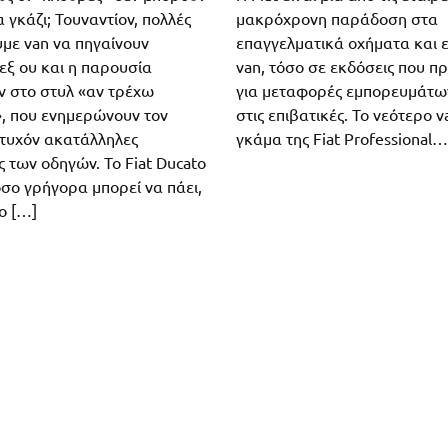
μακρόχρονη παράδοση στα
 γκάζι; Τουναντίον, πολλές
επαγγελματικά οχήματα και ε
με van να πηγαίνουν
van, τόσο σε εκδόσεις που π
εξ ου και η παρουσία
για μεταφορές εμπορευμάτων
 στο στυλ «αν τρέχω
στις επιβατικές. Το νεότερο v
, που ενημερώνουν τον
γκάμα της Fiat Professional…
 τυχόν ακατάλληλες
 των οδηγών. Το Fiat Ducato
όσο γρήγορα μπορεί να πάει,
ο […]