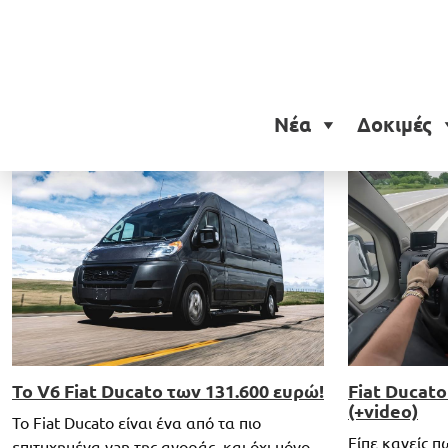
Ετικέτα:
Fiat Ducato
Νέα
Δοκιμές
Το V6 Fiat Ducato των 131.600 ευρώ!
Fiat Ducato
(+video)
Το Fiat Ducato είναι ένα από τα πιο
Είπε κανείς π
επιτυχημένα van της αγοράς, και όχι μόνο