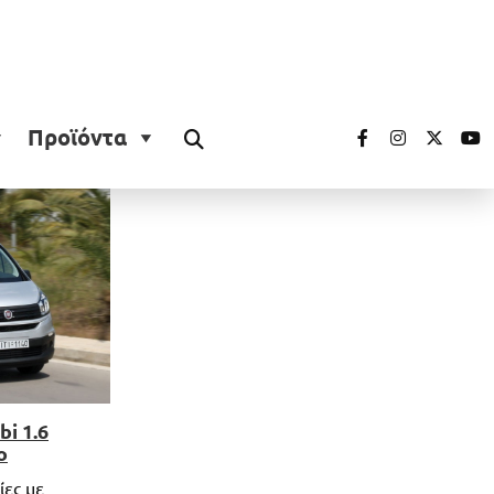
Προϊόντα
i 1.6
ο
ίες με