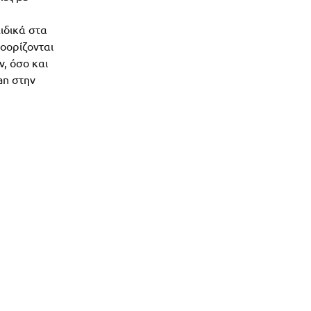
ιδικά στα
ροορίζονται
, όσο και
an στην