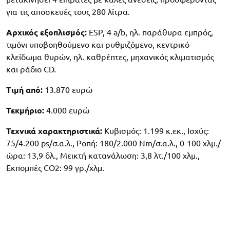
για τις αποσκευές τους 280 λίτρα.
Αρχικός εξοπλισμός:
ESP, 4 a/b, ηλ. παράθυρα εμπρός,
τιμόνι υποβοηθούμενο και ρυθμιζόμενο, κεντρικό
κλείδωμα θυρών, ηλ. καθρέπτες, μηχανικός κλιματισμός
και ράδιο CD.
Τιμή από:
13.870 ευρώ
Τεκμήριο:
4.000 ευρώ
Τεχνικά χαρακτηριστικά:
Κυβισμός: 1.199 κ.εκ., Ισχύς:
75/4.200 ps/σ.α.λ., Ροπή: 180/2.000 Nm/σ.α.λ., 0-100 χλμ./
ώρα: 13,9 δλ., Μεικτή κατανάλωση: 3,8 λτ./100 χλμ.,
Εκπομπές CO2: 99 γρ./χλμ.