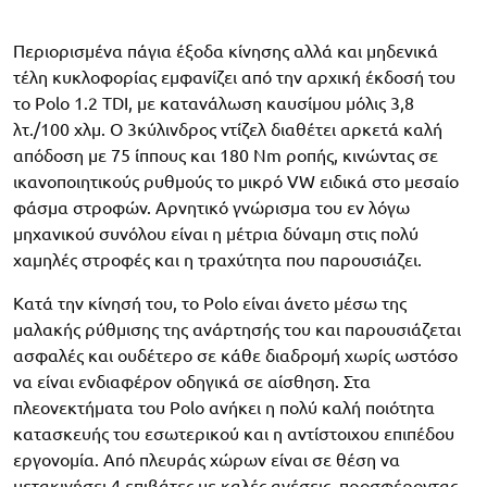
Περιορισμένα πάγια έξοδα κίνησης αλλά και μηδενικά
τέλη κυκλοφορίας εμφανίζει από την αρχική έκδοσή του
το Polo 1.2 TDI, με κατανάλωση καυσίμου μόλις 3,8
λτ./100 χλμ. Ο 3κύλινδρος ντίζελ διαθέτει αρκετά καλή
απόδοση με 75 ίππους και 180 Nm ροπής, κινώντας σε
ικανοποιητικούς ρυθμούς το μικρό VW ειδικά στο μεσαίο
φάσμα στροφών. Αρνητικό γνώρισμα του εν λόγω
μηχανικού συνόλου είναι η μέτρια δύναμη στις πολύ
χαμηλές στροφές και η τραχύτητα που παρουσιάζει.
Κατά την κίνησή του, το Polo είναι άνετο μέσω της
μαλακής ρύθμισης της ανάρτησής του και παρουσιάζεται
ασφαλές και ουδέτερο σε κάθε διαδρομή χωρίς ωστόσο
να είναι ενδιαφέρον οδηγικά σε αίσθηση. Στα
πλεονεκτήματα του Polo ανήκει η πολύ καλή ποιότητα
κατασκευής του εσωτερικού και η αντίστοιχου επιπέδου
εργονομία. Από πλευράς χώρων είναι σε θέση να
μετακινήσει 4 επιβάτες με καλές ανέσεις, προσφέροντας