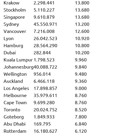
Krakow
2.298.441
13.800
Stockholm
5.110.227
13.680
Singapore
9.610.879
13.680
Sydney
45.550.971
13.200
Vancouver
7.216.008
12.600
Lyon
26.042.523
10.920
Hamburg
28.564.290
10.800
Dubai
282.844
10.200
Kuala Lumpur
1.798.523
9.960
Johannesburg
40.088.722
9.840
Wellington
956.014
9.480
Auckland
6.466.118
9.360
Los Angeles
17.898.857
9.000
Melbourne
35.979.611
8.760
Cape Town
9.699.280
8.760
Toronto
20.024.752
8.520
Goteborg
1.849.933
7.800
Abu Dhabi
169.795
6.840
Rotterdam
16.180.627
6.120