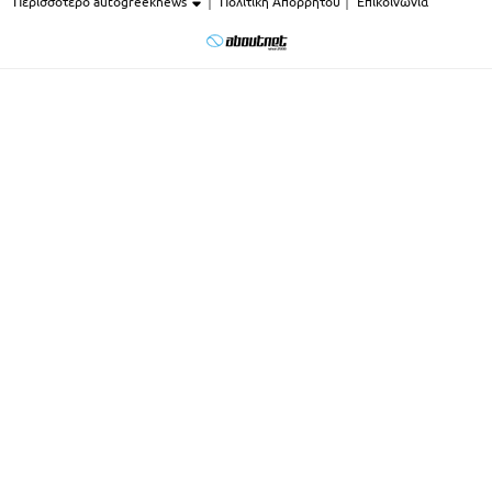
Περισσότερο autogreeknews
Πολιτική Απορρήτου
Επικοινωνία