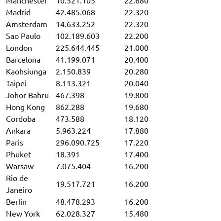
Manchester
10.521.105
22.680
Madrid
42.485.068
22.320
Amsterdam
14.633.252
22.320
Sao Paulo
102.189.603
22.200
London
225.644.445
21.000
Barcelona
41.199.071
20.400
Kaohsiunga
2.150.839
20.280
Taipei
8.113.321
20.040
Johor Bahru
467.398
19.800
Hong Kong
862.288
19.680
Cordoba
473.588
18.120
Ankara
5.963.224
17.880
Paris
296.090.725
17.220
Phuket
18.391
17.400
Warsaw
7.075.404
16.200
Rio de
19.517.721
16.200
Janeiro
Berlin
48.478.293
16.200
New York
62.028.327
15.480