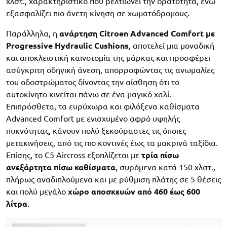
χλστ., χαρακτηριστικό που βελτιώνει την ορατότητα, ενώ
εξασφαλίζει πιο άνετη κίνηση σε χωματόδρομους.
Παράλληλα, η
ανάρτηση Citroen Advanced Comfort με
Progressive Hydraulic Cushions
, αποτελεί μια μοναδική
και αποκλειστική καινοτομία της μάρκας και προσφέρει
ασύγκριτη οδηγική άνεση, απορροφώντας τις ανωμαλίες
του οδοστρώματος δίνοντας την αίσθηση ότι το
αυτοκίνητο κινείται πάνω σε ένα μαγικό χαλί.
Επιπρόσθετα, τα ευρύχωρα και φιλόξενα καθίσματα
Advanced Comfort με ενισχυμένο αφρό υψηλής
πυκνότητας, κάνουν πολύ ξεκούραστες τις όποιες
μετακινήσεις, από τις πιο κοντινές έως τα μακρινά ταξίδια.
Επίσης, το C5 Aircross εξοπλίζεται με
τρία πίσω
ανεξάρτητα πίσω καθίσματα
, συρόμενα κατά 150 χλστ.,
πλήρως αναδιπλούμενα και με ρύθμιση πλάτης σε 5 θέσεις
και πολύ μεγάλο
χώρο αποσκευών από 460 έως 600
λίτρα
.