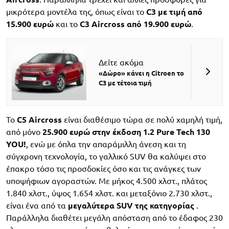
μικρότερα μοντέλα της, όπως είναι το
C3 με τιμή από
15.900 ευρώ
και το
C3 Aircross από 19.900 ευρώ
.
Δείτε ακόμα
«Δώρο» κάνει η Citroen το
C3 με τέτοια τιμή
Το
C5 Aircross
είναι διαθέσιμο τώρα σε πολύ χαμηλή τιμή,
από μόνο
25.900 ευρώ στην έκδοση 1.2 Pure Tech 130
YOU!
, ενώ με όπλα την απαράμιλλη άνεση και τη
σύγχρονη τεχνολογία, το γαλλικό SUV θα καλύψει στο
έπακρο τόσο τις προσδοκίες όσο και τις ανάγκες των
υποψήφιων αγοραστών. Με μήκος 4.500 χλστ., πλάτος
1.840 χλστ., ύψος 1.654 χλστ. και μεταξόνιο 2.730 χλστ.,
είναι ένα από τα
μεγαλύτερα SUV της κατηγορίας
.
Παράλληλα διαθέτει μεγάλη απόσταση από το έδαφος 230