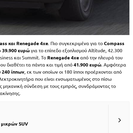
ss και Renegade 4xe
. Πιο συγκεκριμένα για το
Compass
 39.900 ευρώ
για το επίπεδο εξοπλισμού Altitude, 42.300
siness και Summit. Το
Renegade 4xe
από την πλευρά του
που διαθέτει τα πάντα και τιμή από
41.900 ευρώ
. Αμφότερα
ύ 240 ίππων
, εκ των οποίων οι 180 ίπποι προέρχονται από
πό ηλεκτροκινητήρα που είναι ενσωματωμένος στο πίσω
ίς μηχανική σύνδεση με τους εμπρός, συνδράμοντας το
ακίνησης.
ν μικρών SUV