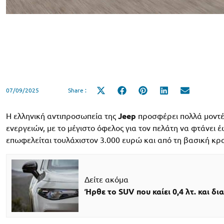
07/09/2025
Share :
Share
Share
Share
Share
Share
on
on
on
on
on
X
Facebook
Pinterest
LinkedIn
Email
(Twitter)
H ελληνική αντιπροσωπεία της
Jeep
προσφέρει πολλά μοντέ
ενεργειών, με το μέγιστο όφελος για τον πελάτη να φτάνει 
επωφελείται τουλάχιστον 3.000 ευρώ και από τη βασική κρ
Δείτε ακόμα
Ήρθε το SUV που καίει 0,4 λτ. και δι