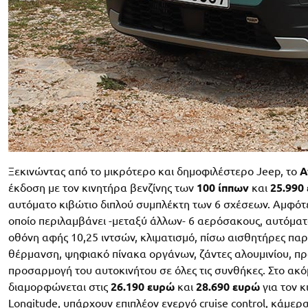
Ξεκινώντας από το μικρότερο και δημοφιλέστερο Jeep, το
A
έκδοση με τον κινητήρα βενζίνης των
100 ίππων
και
25.990
αυτόματο κιβώτιο διπλού συμπλέκτη των 6 σχέσεων. Αμφότε
οποίο περιλαμβάνει -μεταξύ άλλων- 6 αερόσακους, αυτόμα
οθόνη αφής 10,25 ιντσών, κλιματισμό, πίσω αισθητήρες πα
θέρμανση, ψηφιακό πίνακα οργάνων, ζάντες αλουμινίου, πρ
προσαρμογή του αυτοκινήτου σε όλες τις συνθήκες. Στο ακ
διαμορφώνεται στις
26.190 ευρώ
και
28.690 ευρώ
για τον κ
Longitude, υπάρχουν επιπλέον ενεργό cruise control, κάμερ