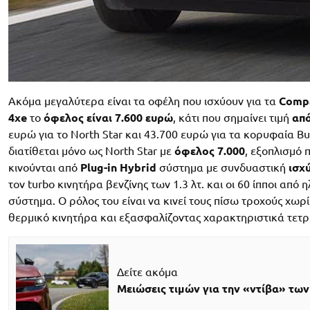
Ακόμα μεγαλύτερα είναι τα οφέλη που ισχύουν για τα
Compa
4xe
το
όφελος είναι 7.600 ευρώ
, κάτι που σημαίνει τιμή
από
ευρώ για το North Star και 43.700 ευρώ για τα κορυφαία Bu
διατίθεται μόνο ως North Star με
όφελος 7.000
, εξοπλισμό 
κινούνται από
Plug-in Hybrid
σύστημα με συνδυαστική
ισχ
τον turbo κινητήρα βενζίνης των 1.3 λτ. και οι 60 ίπποι α
σύστημα. Ο ρόλος του είναι να κινεί τους πίσω τροχούς χωρ
θερμικό κινητήρα και εξασφαλίζοντας χαρακτηριστικά τετρ
Δείτε ακόμα
Μειώσεις τιμών για την «ντίβα» τω