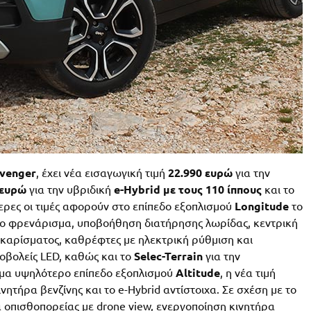
venger
, έχει νέα εισαγωγική τιμή
22.990 ευρώ
για την
 ευρώ
για την υβριδική
e-Hybrid με τους 110 ίππους
και το
ρες οι τιμές αφορούν στο επίπεδο εξοπλισμού
Longitude
το
το φρενάρισμα, υποβοήθηση διατήρησης λωρίδας, κεντρική
ρκαρίσματος, καθρέφτες με ηλεκτρική ρύθμιση και
οβολείς LED, καθώς και το
Selec-Terrain
για την
όμα υψηλότερο επίπεδο εξοπλισμού
Altitude
, η νέα τιμή
ινητήρα βενζίνης και το e-Hybrid αντίστοιχα. Σε σχέση με το
α οπισθοπορείας με drone view, ενεργοποίηση κινητήρα