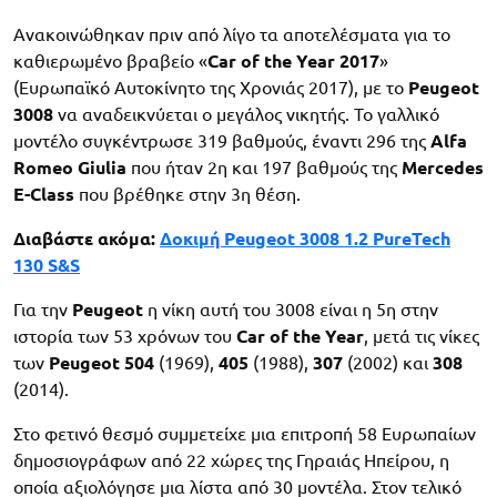
Ανακοινώθηκαν πριν από λίγο τα αποτελέσματα για το
καθιερωμένο βραβείο «
Car of the Year 2017
»
(Ευρωπαϊκό Αυτοκίνητο της Χρονιάς 2017), με το
Peugeot
3008
να αναδεικνύεται ο μεγάλος νικητής. Το γαλλικό
μοντέλο συγκέντρωσε 319 βαθμούς, έναντι 296 της
Alfa
Romeo Giulia
που ήταν 2η και 197 βαθμούς της
Mercedes
E-Class
που βρέθηκε στην 3η θέση.
Διαβάστε ακόμα:
Δοκιμή Peugeot 3008 1.2 PureTech
130 S&S
Για την
Peugeot
η νίκη αυτή του 3008 είναι η 5η στην
ιστορία των 53 χρόνων του
Car of the Year
, μετά τις νίκες
των
Peugeot 504
(1969),
405
(1988),
307
(2002) και
308
(2014).
Στο φετινό θεσμό συμμετείχε μια επιτροπή 58 Ευρωπαίων
δημοσιογράφων από 22 χώρες της Γηραιάς Ηπείρου, η
οποία αξιολόγησε μια λίστα από 30 μοντέλα. Στον τελικό