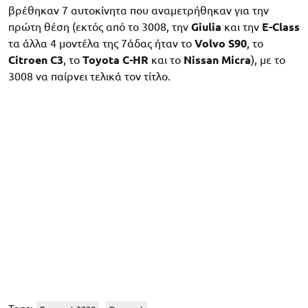
βρέθηκαν 7 αυτοκίνητα που αναμετρήθηκαν για την
πρώτη θέση (εκτός από το 3008, την
Giulia
και την
E-Class
τα άλλα 4 μοντέλα της 7άδας ήταν το
Volvo S90
, το
Citroen C3
, το
Toyota C-HR
και το
Nissan Micra
), με το
3008 να παίρνει τελικά τον τίτλο.