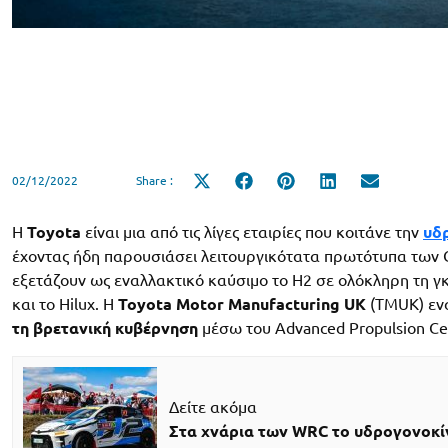
02/12/2022
Share :
Share
Share
Share
Share
Share
on
on
on
on
on
X
Facebook
Pinterest
LinkedIn
Email
(Twitter)
Η
Toyota
είναι μια από τις λίγες εταιρίες που κοιτάνε την
υδ
έχοντας ήδη παρουσιάσει λειτουργικότατα πρωτότυπα των Coro
εξετάζουν ως εναλλακτικό καύσιμο το H2 σε ολόκληρη τη γκ
και το Hilux. Η
Toyota Motor Manufacturing UK
(TMUK) ενσ
τη βρετανική κυβέρνηση
μέσω του Advanced Propulsion Cen
Δείτε ακόμα
Στα χνάρια των WRC το υδρογονοκίν