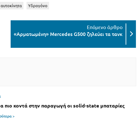
 αυτοκίνητα
Υδρογόνο
«Αρματωμένη» Mercedes G500 ζηλεύει τα τανκ
6
α πιο κοντά στην παραγωγή οι solid-state μπαταρίες
σσότερα >