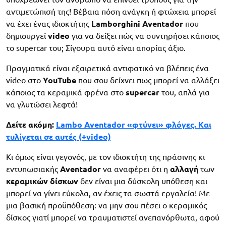
αντιμετώπισή της! Βέβαια πόση ανάγκη ή φτώχεια μπορεί
να έχει ένας ιδιοκτήτης
Lamborghini
Aventador
που
δημιουργεί
video
για να δείξει πώς να συντηρήσει κάποιος
το supercar του; Σίγουρα αυτό είναι απορίας άξιο.
Πραγματικά είναι εξαιρετικά αντιφατικό να βλέπεις ένα
video στο
YouTube
που σου δείχνει πως μπορεί να αλλάξει
κάποιος τα κεραμικά φρένα στο
supercar
του, απλά για
να γλυτώσει λεφτά!
Δείτε ακόμη:
Lambo Aventador «φτύνει» φλόγες. Kαι
τυλίγεται σε αυτές (+video)
Κι όμως είναι γεγονός, με τον ιδιοκτήτη της πράσινης κι
εντυπωσιακής
Aventador
να αναφέρει ότι η
αλλαγή
των
κεραμικών
δίσκων
δεν είναι μια δύσκολη υπόθεση και
μπορεί να γίνει εύκολα, αν έχεις τα σωστά εργαλεία! Με
μια βασική προϋπόθεση: να μην σου πέσει ο κεραμικός
δίσκος γιατί μπορεί να τραυματιστεί ανεπανόρθωτα, αφού