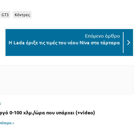
1 GT3
Κόντρες
H Lada έριξε τις τιμές του νέου Niva στα τάρταρα
6
αργό 0-100 χλμ./ώρα που υπάρχει (+video)
σσότερα >