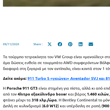
09/11/2020
Share :
Share
Share
Share
Share
Share
on
on
on
on
on
X
Facebook
Pinterest
LinkedIn
Email
(Twitter)
Τα τούρμπο τετρακίνητα του VW Group είναι «μανούλες» στα 
άμα δώσεις ευθεία σε τουρμπάτο AWD συμφερόντων Βόλφσμπ
διαφορά στη ζυγαριά με τον αντίπαλο, είναι κοντά στον 1 τό
Δείτε ακόμα:
911 Turbo S «γειώνει» Aventador SVJ και 81
Η
Porsche 911 GT3
είναι στημένη για πίστα, αλλά κι από επ
από τον
4λιτρο εξακύλινδρο boxer
και βάρος
1.460 κιλών
φτάνει μέχρι τα
318 χλμ./ώρα
. Η Bentley Continental το μό
Διπλή σε κυλινδρισμό (
6.0 W12
) και υπέρδιπλη σε ροπή (
900