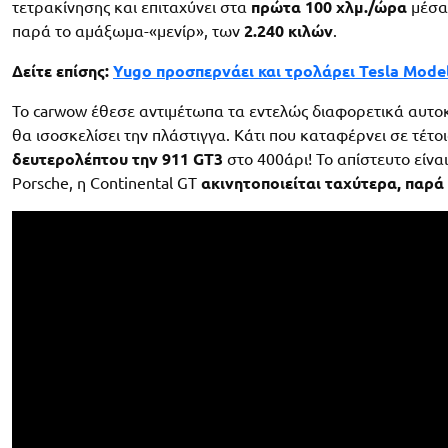
τετρακίνησης και επιταχύνει στα
πρώτα 100 χλμ./ώρα
μέσα
παρά το αμάξωμα-«μενίρ», των
2.240 κιλών
.
Δείτε επίσης:
Yugo προσπερνάει και τρολάρει Tesla Model
Το carwow έθεσε αντιμέτωπα τα εντελώς διαφορετικά αυτοκ
θα ισοσκελίσει την πλάστιγγα. Κάτι που καταφέρνει σε τέτ
δευτερολέπτου την 911 GT3
στο 400άρι! To απίστευτο είνα
Porsche, η Continental GT
ακινητοποιείται ταχύτερα, παρά 