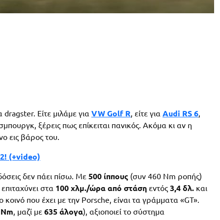
dragster. Είτε μιλάμε για
VW Golf R
, είτε για
Audi RS 6
,
ουργκ, ξέρεις πως επίκειται πανικός. Ακόμα κι αν η
νο εις βάρος του.
2! (+video)
ιδόσεις δεν πάει πίσω. Με
500 ίππους
(συν 460 Nm ροπής)
, επιταχύνει στα
100 χλμ./ώρα από στάση
εντός
3,4 δλ.
και
νο κοινό που έχει με την Porsche, είναι τα γράμματα «GT».
 Nm
, μαζί με
635 άλογα
), αξιοποιεί το σύστημα