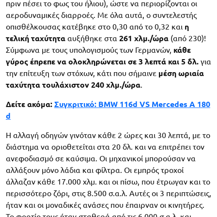
πριν πέσει το φως του ήλιου), ώστε να περιορίζονται οι
αεροδυναμικές διαρροές. Με όλα αυτά, ο συντελεστής
οπισθέλκουσας κατέβηκε στο 0,30 από το 0,32 και
η
τελική ταχύτητα
αυξήθηκε στα
261 χλμ./ώρα
(από 230)!
Σύμφωνα με τους υπολογισμούς των Γερμανών,
κάθε
γύρος έπρεπε να ολοκληρώνεται σε 3 λεπτά και 5 δλ.
για
την επίτευξη των στόχων, κάτι που σήμαινε
μέση ωριαία
ταχύτητα τουλάχιστον 240 χλμ./ώρα
.
Δείτε ακόμα:
Συγκριτικό: BMW 116d VS Mercedes A 180
d
Η αλλαγή οδηγών γινόταν κάθε 2 ώρες και 30 λεπτά, με το
διάστημα να οριοθετείται στα 20 δλ. και να επιτρέπει τον
ανεφοδιασμό σε καύσιμα. Οι μηχανικοί μπορούσαν να
αλλάξουν μόνο λάδια και φίλτρα. Οι εμπρός τροχοί
άλλαζαν κάθε 17.000 χλμ. και οι πίσω, που έτρωγαν και το
περισσότερο ζόρι, στις 8.500 σ.α.λ. Αυτές οι 3 περιπτώσεις,
ήταν και οι μοναδικές ανάσες που έπαιρναν οι κινητήρες.
Το φορτίο τους ήταν σταθερά από τις 6.000 σ.α.λ. και