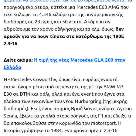
προηγούμενο ρεκόρ, κατείχε μια Mercedes E63 AMG που
είχε καλύψει τα 4.546 χιλιόμετρα της παναμερικανικής
διαδρομής σε 28 ώρες και 50 λεπτά. Ακόμα κι αν
αθροίσουμε τον χρόνο οδήγησης και τα χλμ. όμως,
δεν
αρκούν για να πουν τίποτα στο κατόρθωμα της 190E
2.3-16
.
Δείτε ακόμα:
Η τιμή της νέας Mercedes GLA 200 στην
Ελλάδα
Η «Mercedes Cosworth», όπως είναι ευρέως γνωστή,
έκανε όνομα μέσα από τις κόντρες της με την BMW M3
E30 σε DTM και ράλι, αλλά και ένα event που έγινε στα
πλαίσια των εγκαινίων του νέου Nurburgring (της μικρής
διαδρομής). Εκεί, ένας άσημος Βραζιλιάνος ονόματι Ayrton
Senna, έβαλε τα γυαλιά στους οδηγούς της F1 και έδειξε τι
θα επακολουθούσε στην κορωνίδα του motorsport. Η
Ιστορία γράφτηκε το 1984. Ένα χρόνο πριν, η 2.3-16