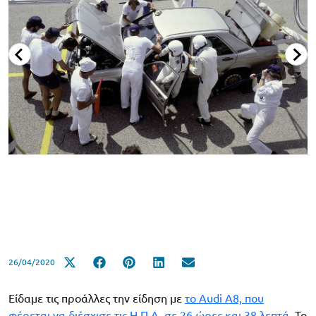
26/04/2020
Είδαμε τις προάλλες την είδηση με
το Audi A8, που
φέρεται να διέσχισε τις Η.Π.Α. σε 26 ώρες και 38 λεπτά
. Το