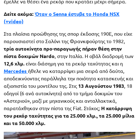
έμελλε να θέσει ένα ρεκόρ που κρατάει μέχρι σήμερα.
Δείτε ακόμα:
Όταν ο Senna έστυβε το Honda NSX
(+video)
Στα πλαίσια προώθησης της σπορ έκδοσης 190Ε, που είχε
παρουσιαστεί στο Σαλόνι της Φρανκφούρτης το 1982,
τρία αυτοκίνητα προ-παραγωγής πήραν θέση στην
πίστα δοκιμών Nardo
, στην Ιταλία. Η οβάλ διαδρομή των
12,6 χλμ.
είναι διάσημη για τα ρεκόρ ταχύτητας και η
Mercedes
ήθελε να καταρρίψει μια σειρά από δαύτα,
αποδεικνύοντας παράλληλα την ποιότητα κατασκευής και
αξιοπιστία του μοντέλου της. Στις
13 Αυγούστου 1983
, 18
οδηγοί (6 ανά αυτοκίνητο) από τo τμήμα δοκιμών του
«Αστεριού», μαζί με μηχανικούς και ανταλλακτικά,
παρατάχθηκαν στην πίστα της Fiat. Στόχος;
Η κατάρριψη
του ρεκόρ ταχύτητας για τα 25.000 χλμ., τα 25.000 μίλια
και τα 50.000 χλμ.