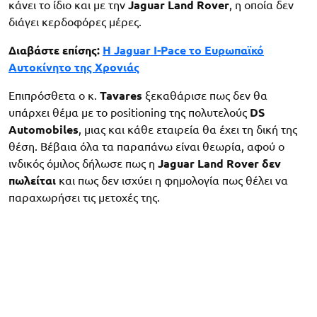
κάνει το ίδιο και με την
Jaguar
Land
Rover
, η οποία δεν
διάγει κερδοφόρες μέρες.
Διαβάστε επίσης:
Η Jaguar I-Pace το Ευρωπαϊκό
Aυτοκίνητο της Xρονιάς
Επιπρόσθετα ο κ.
Tavares
ξεκαθάρισε πως δεν θα
υπάρχει θέμα με το positioning της πολυτελούς
DS
Automobiles
, μιας και κάθε εταιρεία θα έχει τη δική της
θέση. Βέβαια όλα τα παραπάνω είναι θεωρία, αφού ο
ινδικός όμιλος δήλωσε πως η
Jaguar Land Rover δεν
πωλείται
και πως δεν ισχύει η φημολογία πως θέλει να
παραχωρήσει τις μετοχές της.