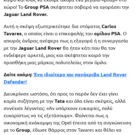
χώρο! Το
Group PSA
σκέφτεται σοβαρά να αγοράσει την
Jaguar Land Rover.
Αυτή η σκέψη εξωτερικεύτηκε δια στόματος
Carlos
Tavares
, ο οποίος είναι ο επικεφαλής του
ομίλου
PSA
. Ο
ισχυρός άνδρας ανέφερε πως η εξαγορά ή η συνεργασία
με την
Jaguar Land Rover
θα ήταν κάτι που θα τον
ενδιέφερε αρκετά, μιας και σκέφτεται καιρό την
προσθήκη μιας μάρκας πολυτελείας στον όμιλο.
Δείτε ακόμη:
Ένα ιδιαίτερο και πανάκριβο Land Rover
Defender!
Διευκρίνισε ωστόσο, ότι προς το παρόν δεν έχει γίνει
καμία συζήτηση με την
Tata
και όλα είναι σκέψεις, αλλά
συνέχισε λέγοντας: «Αν υπάρχουν ευκαιρίες, πολύ
ευχαρίστως να τις εξετάσουμε». Φαίνεται πως η
οικονομική ανάκαμψη της Opel έπειτα από τη συγχώνευση
με το
Group
, έδωσε θάρρος στον Tavares και θέλει να