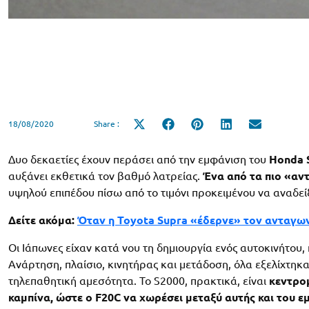
18/08/2020
Share :
Share
Share
Share
Share
Share
on
on
on
on
on
X
Facebook
Pinterest
LinkedIn
Email
(Twitter)
Δυο δεκαετίες έχουν περάσει από την εμφάνιση του
Honda 
αυξάνει εκθετικά τον βαθμό λατρείας.
Ένα από τα πιο «αν
υψηλού επιπέδου πίσω από το τιμόνι προκειμένου να αναδείξε
Δείτε ακόμα:
Όταν η Toyota Supra «έδερνε» τον ανταγων
Οι Ιάπωνες είχαν κατά νου τη δημιουργία ενός αυτοκινήτου, 
Ανάρτηση, πλαίσιο, κινητήρας και μετάδοση, όλα εξελίχτηκ
τηλεπαθητική αμεσότητα. Το S2000, πρακτικά, είναι
κεντρο
καμπίνα, ώστε ο F20C να χωρέσει μεταξύ αυτής και του 