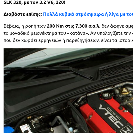
SLK 320, με τον 3.2 V6, 220
!
Διαβάστε επίσης:
Πολλά κυβικά ατμόσφαιρα ή λίγα με το
Βέβαια, η ροπή των
208 Nm στις 7.300 σ.α.λ.
δεν άφηνε αμφ
το μοναδικό μειονέκτημα του «κατάνα». Αν υπολογίζετε την
που δεν χωράει ερμηνειών ή παρεξηγήσεων, είναι τα ιστορι