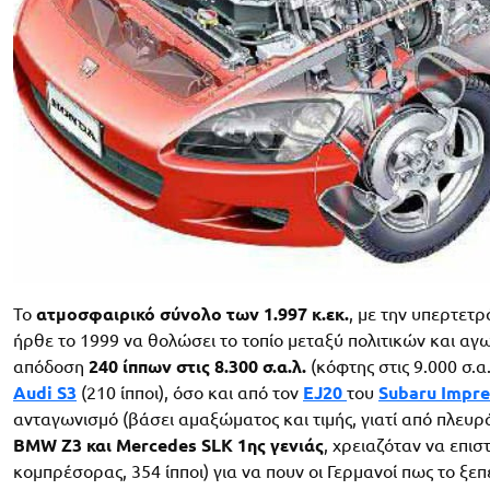
Το
ατμοσφαιρικό σύνολο των 1.997 κ.εκ.
, με την υπερτετ
ήρθε το 1999 να θολώσει το τοπίο μεταξύ πολιτικών και αγ
απόδοση
240 ίππων στις 8.300 σ.α.λ.
(κόφτης στις 9.000 σ.α
Audi S3
(210 ίπποι), όσο και από τον
EJ20
του
Subaru Impre
ανταγωνισμό (βάσει αμαξώματος και τιμής, γιατί από πλευ
BMW Z3 και Mercedes SLK 1ης γενιάς
, χρειαζόταν να επισ
κομπρέσορας, 354 ίπποι) για να πουν οι Γερμανοί πως το ξ