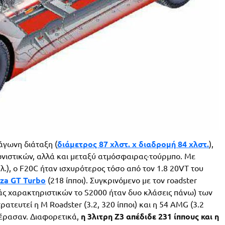
ράγωνη διάταξη (
διάμετρος 87 χλστ. x διαδρομή 84 χλστ.
),
ωνιστικών, αλλά και μεταξύ ατμόσφαιρας-τούρμπο. Με
.λ.), ο F20C ήταν ισχυρότερος τόσο από τον 1.8 20VT του
za GT Turbo
(218 ίπποι). Συγκρινόμενο με τον roadster
ράς χαρακτηριστικών το S2000 ήταν δυο κλάσεις πάνω) των
τρατευτεί η M Roadster (3.2, 320 ίπποι) και η 54 AMG (3.2
επέρασαν. Διαφορετικά,
η 3λιτρη Z3 απέδιδε 231 ίππους
και η