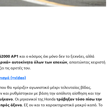
S2000 AP1
και ο κόσμος όχι μόνο δεν το ξεχνάει, αλλά
τρικά» αυτοκίνητα όλων των εποχών
, απαιτώντας χειριστή
ι τις αρετές του.
ισμό (+video)
που θα «μύριζε» αγωνιστικό μέχρι τελευταίας βίδας.
αν και ρυθμίστηκαν με βάση την απόλυτη αίσθηση και την
μήχανο
. Οι μηχανικοί της Honda
τράβηξαν τόσο πίσω την
εμπρός άξονα
. Εξ ου και το χαρακτηριστικό μακρύ καπό. Το