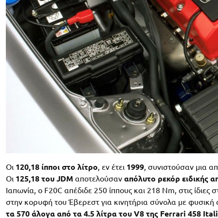
Οι
120,18 ίπποι στο λίτρο
, εν έτει
1999
, συνιστούσαν μια α
Οι
125,18 του JDM
αποτελούσαν
απόλυτο ρεκόρ ειδικής 
Ιαπωνία, ο F20C απέδιδε 250 ίππους και 218 Nm, στις ίδιες 
στην κορυφή του Έβερεστ για κινητήρια σύνολα με φυσική 
τα 570 άλογα από τα 4.5 λίτρα του V8 της Ferrari 458 Ital