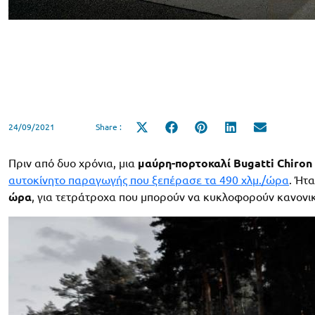
24/09/2021
Share :
Share
Share
Share
Share
Share
on
on
on
on
on
X
Facebook
Pinterest
LinkedIn
Email
(Twitter)
Πριν από δυο χρόνια, μια
μαύρη-πορτοκαλί Bugatti Chiron
αυτοκίνητο παραγωγής που ξεπέρασε τα 490 χλμ./ώρα
. Ήτ
ώρα
, για τετράτροχα που μπορούν να κυκλοφορούν κανονι