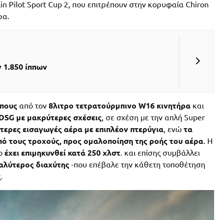
lin Pilot Sport Cup 2, που επιτρέπουν στην κορυφαία Chiron
ρα.
 1.850 ίππων
ππους
από τον
8λιτρο τετρατούρμπινο W16 κινητήρα
και
DSG με μακρύτερες σχέσεις
, σε σχέση με την απλή Super
ύτερες εισαγωγές αέρα με επιπλέον πτερύγια
, ενώ
τα
πό τους τροχούς, προς ομαλοποίηση της ροής του αέρα
. Η
ίο
έχει επιμηκυνθεί κατά 250 χλστ
. και επίσης συμβάλλει
αλύτερος διαχύτης
-που επέβαλε την κάθετη τοποθέτηση
.