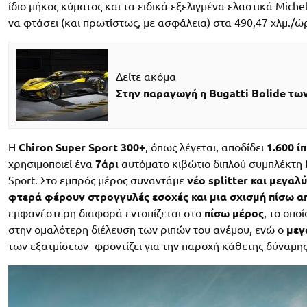
ίδιο μήκος κύματος και τα ειδικά εξελιγμένα ελαστικά Miche
να φτάσει (και πρωτίστως, με ασφάλεια) στα 490,47 χλμ./ώ
Δείτε ακόμα
Στην παραγωγή η Bugatti Bolide των
Η
Chiron Super Sport 300+
, όπως λέγεται, αποδίδει
1.600 ί
χρησιμοποιεί ένα
7άρι
αυτόματο κιβώτιο διπλού συμπλέκτη
Sport. Στο εμπρός μέρος συναντάμε
νέο splitter και μεγαλ
φτερά φέρουν στρογγυλές εσοχές και μια σχισμή πίσω α
εμφανέστερη διαφορά εντοπίζεται στο
πίσω μέρος
, το οπο
στην ομαλότερη διέλευση των ριπών του ανέμου, ενώ ο
μεγ
των εξατμίσεων- φροντίζει για την παροχή κάθετης δύναμης