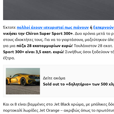
Έκτοτε
πολλοί έχουν ισχυριστεί πως πιάνουν
ή
ξεπερνούν
νικήσει την Chiron Super Sport 300+
. Δυο χρόνια μετά το 
στους ιδιοκτήτες τους. Για να το γιορτάσουν, μαζεύτηκαν όλ
για μια
πόζα 28 εκατομμυρίων ευρώ
! Τουλάχιστον 28 εκατ.
Sport 300+ είναι 3,5 εκατ. ευρώ
! Συνήθως όσοι ξοδεύουν τό
έξτρα.
Δείτε ακόμα
Sold out το «δηλητήριο» των 500 χ
Και οι 8 είναι βαμμένες στο Jet Black χρώμα, με μπόλικες 
πορτοκαλί λωρίδες Jet Orange – ακριβώς όπως το πρωτότυπ