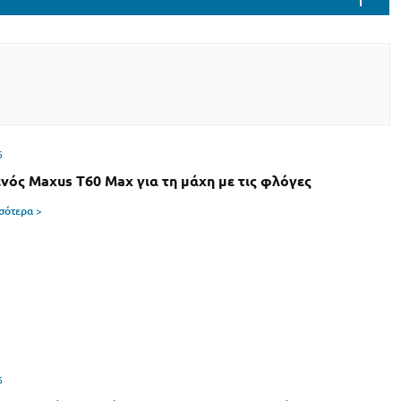
6
νός Maxus T60 Max για τη μάχη με τις φλόγες
σσότερα >
6