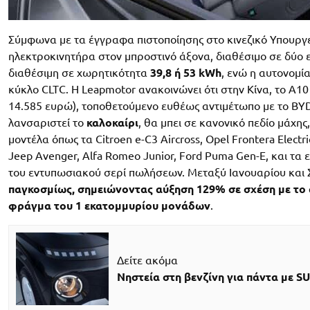
Σύμφωνα με τα έγγραφα πιστοποίησης στο κινεζικό Υπουργε
ηλεκτροκινητήρα στον μπροστινό άξονα, διαθέσιμο σε δύο 
διαθέσιμη σε χωρητικότητα
39,8 ή 53 kWh
, ενώ η αυτονομί
κύκλο CLTC. Η Leapmotor ανακοινώνει ότι στην Κίνα, το A10
14.585 ευρώ), τοποθετούμενο ευθέως αντιμέτωπο με το BYD 
λανσαριστεί το
καλοκαίρι
, θα μπει σε κανονικό πεδίο μάχη
μοντέλα όπως τα Citroen e-C3 Aircross, Opel Frontera Electric
Jeep Avenger, Alfa Romeo Junior, Ford Puma Gen-E, και τα 
του εντυπωσιακού σερί πωλήσεων. Μεταξύ Ιανουαρίου και 
παγκοσμίως, σημειώνοντας αύξηση 129% σε σχέση με το 
φράγμα του 1 εκατομμυρίου μονάδων
.
Δείτε ακόμα
Νηστεία στη βενζίνη για πάντα με S