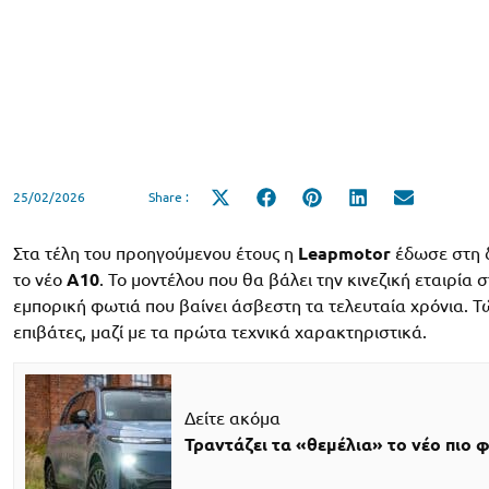
25/02/2026
Share :
Share
Share
Share
Share
Share
on
on
on
on
on
X
Facebook
Pinterest
LinkedIn
Email
(Twitter)
Στα τέλη του προηγούμενου έτους η
Leapmotor
έδωσε στη δ
το νέο
A10
. Το μοντέλου που θα βάλει την κινεζική εταιρία
εμπορική φωτιά που βαίνει άσβεστη τα τελευταία χρόνια. 
επιβάτες, μαζί με τα πρώτα τεχνικά χαρακτηριστικά.
Δείτε ακόμα
Τραντάζει τα «θεμέλια» το νέο πιο