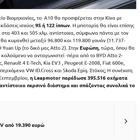
ίο Βιομηχανίας, το A10 θα προσφέρεται στην Κίνα με
εκδόσεις ισχύος
95 ή 122 ίππων
. Η μπαταρία θα είναι επίσης
α στα 403 και 505 χλμ. αντίστοιχα, σύμφωνα πάντα με τον
 θα κυμανθεί μεταξύ 96.800 και 119.800 γουάν (11.737-
Yuan Up (το δικό μας Atto 2). Στην
Ευρώπη
, τώρα, όπου θα
ς, καλούμενο να ανταγωνιστεί -πέρα από το BYD Atto 2-
, Renault 4 E-Tech, Kia EV3 , Peugeot E-2008, Fiat 600e,
επερχόμενα VW ID.Cross και Skoda Epiq. Στόχος; Η συνέχιση
Σεπτεμβρίου,
η Leapmotor παρέδωσε 395.516 οχήματα
αντίστοιχο περσινό διάστημα και σπάζοντας συνολικά το
UV από 19.390 ευρώ