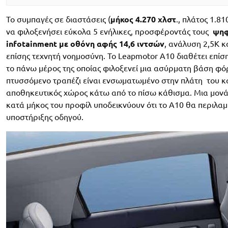
Το συμπαγές σε διαστάσεις (
μήκος 4.270 χλστ
., πλάτος 1.81
να φιλοξενήσει εύκολα 5 ενήλικες, προσφέροντάς τους
ψηφ
infotainment με οθόνη αφής 14,6 ιντσών
, ανάλυση 2,5K κ
επίσης τεχνητή νοημοσύνη. Το Leapmotor A10 διαθέτει επίση
το πάνω μέρος της οποίας φιλοξενεί μια ασύρματη βάση φό
πτυσσόμενο τραπέζι είναι ενσωματωμένο στην πλάτη του κα
αποθηκευτικός χώρος κάτω από το πίσω κάθισμα. Μια μονά
κατά μήκος του προφίλ υποδεικνύουν ότι το A10 θα περιλα
υποστήριξης οδηγού.