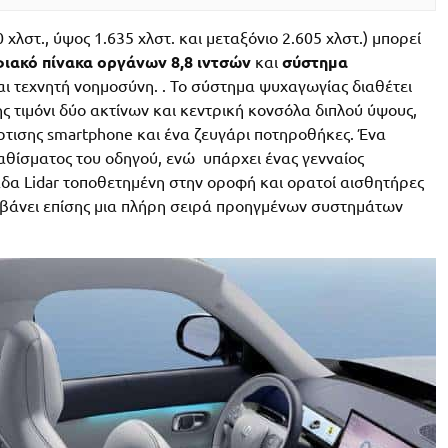
0 χλστ., ύψος 1.635 χλστ. και μεταξόνιο 2.605 χλστ.) μπορεί
ιακό πίνακα οργάνων 8,8 ιντσών
και
σύστημα
αι τεχνητή νοημοσύνη. . Το σύστημα ψυχαγωγίας διαθέτει
ς τιμόνι δύο ακτίνων και κεντρική κονσόλα διπλού ύψους,
ρτισης smartphone και ένα ζευγάρι ποτηροθήκες. Ένα
θίσματος του οδηγού, ενώ υπάρχει ένας γενναίος
δα Lidar τοποθετημένη στην οροφή και ορατοί αισθητήρες
μβάνει επίσης μια πλήρη σειρά προηγμένων συστημάτων