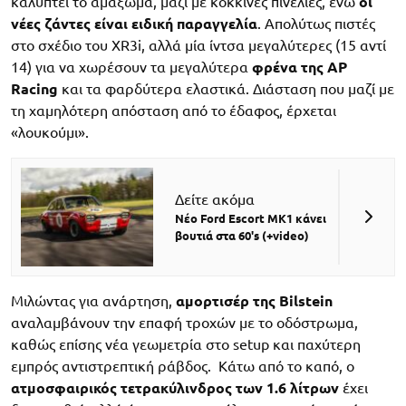
καλύπτει το αμάξωμα, μαζί με κόκκινες πινελιές, ενώ
οι
νέες ζάντες είναι ειδική παραγγελία
. Απολύτως πιστές
στο σχέδιο του XR3i, αλλά μία ίντσα μεγαλύτερες (15 αντί
14) για να χωρέσουν τα μεγαλύτερα
φρένα της AP
Racing
και τα φαρδύτερα ελαστικά. Διάσταση που μαζί με
τη χαμηλότερη απόσταση από το έδαφος, έρχεται
«λουκούμι».
Δείτε ακόμα
Νέο Ford Escort MK1 κάνει
βουτιά στα 60's (+video)
Μιλώντας για ανάρτηση,
αμορτισέρ της Bilstein
αναλαμβάνουν την επαφή τροχών με το οδόστρωμα,
καθώς επίσης νέα γεωμετρία στο setup και παχύτερη
εμπρός αντιστρεπτική ράβδος. Κάτω από το καπό, ο
ατμοσφαιρικός τετρακύλινδρος των 1.6 λίτρων
έχει