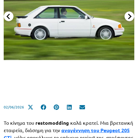
02/06/2026
Το κίνημα του
restomodding
καλά κρατεί. Μια βρετανική
εταιρεία, διάσημη για την
αναγέννηση του Peugeot 205
GTi
, μόλις αποκάλυψε το επόμενο project της, στρέφοντας