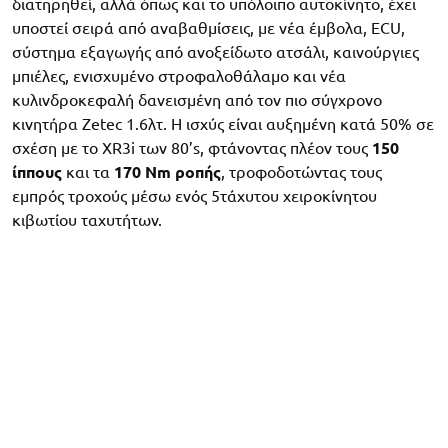
διατηρηθεί, αλλά όπως και το υπόλοιπο αυτοκίνητο, έχει
υποστεί σειρά από αναβαθμίσεις, με νέα έμβολα, ECU,
σύστημα εξαγωγής από ανοξείδωτο ατσάλι, καινούργιες
μπιέλες, ενισχυμένο στροφαλοθάλαμο και νέα
κυλινδροκεφαλή δανεισμένη από τον πιο σύγχρονο
κινητήρα Zetec 1.6λτ. Η ισχύς είναι αυξημένη κατά 50% σε
σχέση με το XR3i των 80’s, φτάνοντας πλέον τους
150
ίππους
και τα
170 Nm ροπής
, τροφοδοτώντας τους
εμπρός τροχούς μέσω ενός 5τάχυτου χειροκίνητου
κιβωτίου ταχυτήτων.