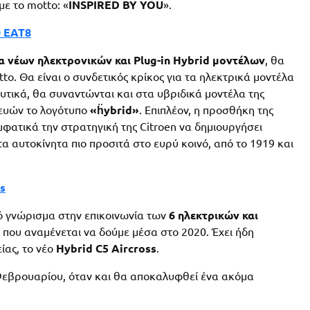
ε το motto: «
INSPIRED BY YOU
».
0 ΕΑΤ8
α νέων ηλεκτρονικών και Plug-in Hybrid μοντέλων
, θα
to. Θα είναι ο συνδετικός κρίκος για τα ηλεκτρικά μοντέλα
λυτικά, θα συναντώνται και στα υβριδικά μοντέλα της
ευών το λογότυπο
«ḧybrid»
. Επιπλέον, η προσθήκη της
μφατικά την στρατηγική της Citroen να δημιουργήσει
α αυτοκίνητα πιο προσιτά στο ευρύ κοινό, από το 1919 και
es
κό γνώρισμα στην επικοινωνία των
6 ηλεκτρικών και
που αναμένεται να δούμε μέσα στο 2020. Έχει ήδη
ίας, το νέο
Hybrid C5 Aircross
.
 Φεβρουαρίου, όταν και θα αποκαλυφθεί ένα ακόμα