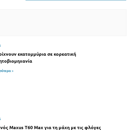
6
 ρίχνουν εκατομμύρια σε κορεατική
ητοβιομηχανία
σσότερα >
6
νός Maxus T60 Max για τη μάχη με τις φλόγες