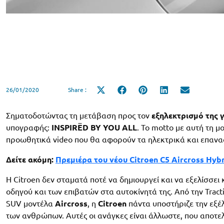
26/01/2020
Share :
Share
Share
Share
Share
Share
on
on
on
on
on
X
Facebook
Pinterest
LinkedIn
Email
(Twitter)
Σηματοδοτώντας τη μετάβαση προς τον
εξηλεκτρισμό της 
υπογραφής:
INSPIRËD BY YOU ALL
. Το motto με αυτή τη μ
προωθητικά video που θα αφορούν τα ηλεκτρικά και επαναφ
Δείτε ακόμη:
Πρεμιέρα του νέου Citroen C5 Aircross Hyb
Η Citroen δεν σταματά ποτέ να δημιουργεί και να εξελίσσει 
οδηγού και των επιβατών στα αυτοκίνητά της. Από την Tracti
SUV μοντέλα
Aircross
, η
Citroen
πάντα υποστήριζε την εξέλ
των ανθρώπων. Αυτές οι ανάγκες είναι άλλωστε, που αποτελ