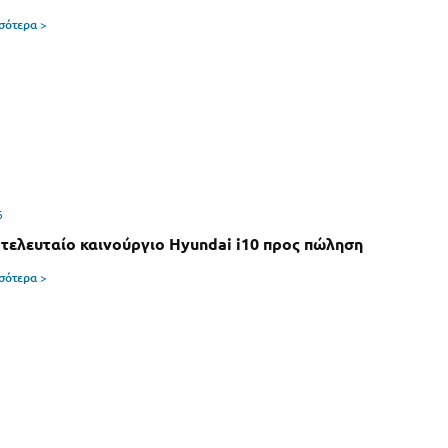
σσότερα >
6
 τελευταίο καινούργιο Hyundai i10 προς πώληση
σσότερα >