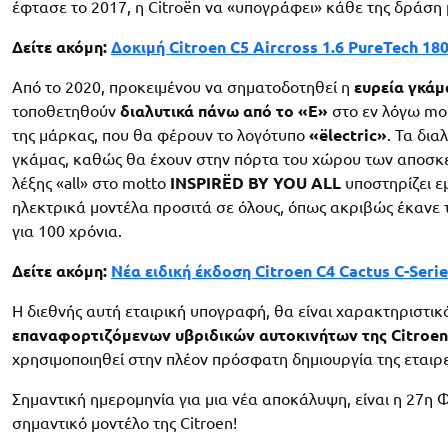
έφτασε το 2017, η Citroën να «υπογράφει» κάθε της δράση μ
Δείτε ακόμη:
Δοκιμή Citroen C5 Aircross 1.6 PureTech 18
Από το 2020, προκειμένου να σηματοδοτηθεί η
ευρεία γκάμ
τοποθετηθούν
διαλυτικά πάνω από το «E»
στο εν λόγω mot
της μάρκας, που θα φέρουν το λογότυπο
«ëlectric»
. Τα δια
γκάμας, καθώς θα έχουν στην πόρτα του χώρου των αποσκ
λέξης «all» στο motto
INSPIRËD BY YOU ALL
υποστηρίζει ε
ηλεκτρικά μοντέλα προσιτά σε όλους, όπως ακριβώς έκανε τ
για 100 χρόνια.
Δείτε ακόμη:
Νέα ειδική έκδοση Citroen C4 Cactus C-Seri
Η διεθνής αυτή εταιρική υπογραφή, θα είναι χαρακτηριστι
επαναφορτιζόμενων υβριδικών αυτοκινήτων της Citroen
χρησιμοποιηθεί στην πλέον πρόσφατη δημιουργία της εταιρε
Σημαντική ημερομηνία για μια νέα αποκάλυψη, είναι η 27η
σημαντικό μοντέλο της Citroen!